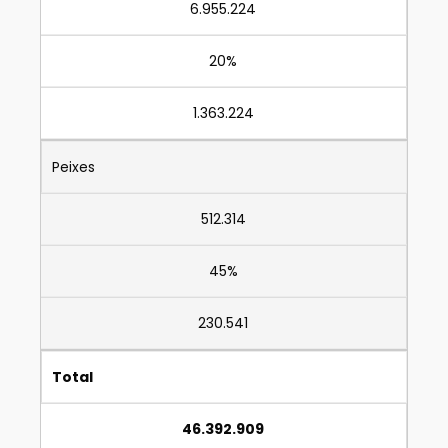
6.955.224
20%
1.363.224
Peixes
512.314
45%
230.541
Total
46.392.909