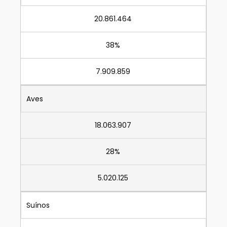
20.861.464
38%
7.909.859
Aves
18.063.907
28%
5.020.125
Suínos