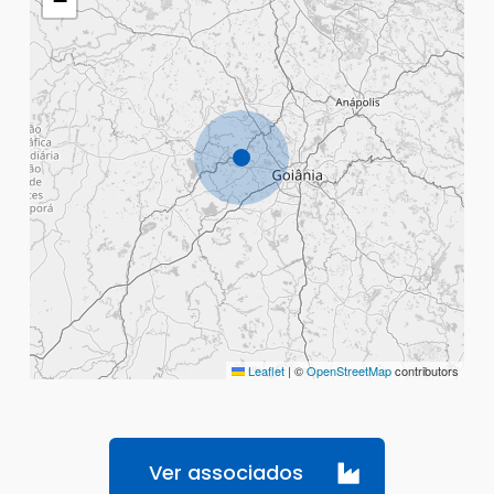
−
Leaflet
|
©
OpenStreetMap
contributors
Ver associados