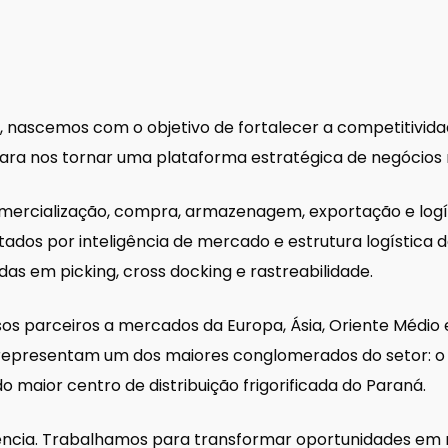
ABRA Export
Farinha de penas
E-commerce e análise
hidrolisadas
de dados
Farinha de peixes
1, nascemos com o objetivo de fortalecer a competitivi
para nos tornar uma plataforma estratégica de negócios 
rcialização, compra, armazenagem, exportação e logíst
tados por inteligência de mercado e estrutura logístic
as em picking, cross docking e rastreabilidade.
 parceiros a mercados da Europa, Ásia, Oriente Médio e Á
s, representam um dos maiores conglomerados do setor: o
 maior centro de distribuição frigorificada do Paraná.
ciência. Trabalhamos para transformar oportunidades em r