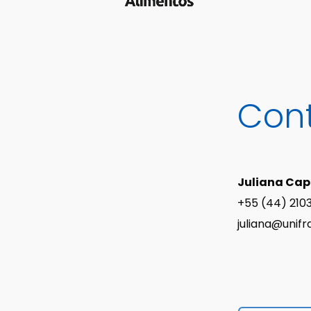
Con
Juliana Cap
+55 (44) 210
juliana@unif