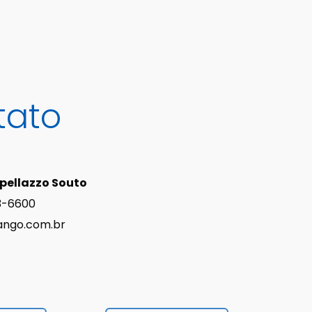
tato
pellazzo Souto
3-6600
rango.com.br