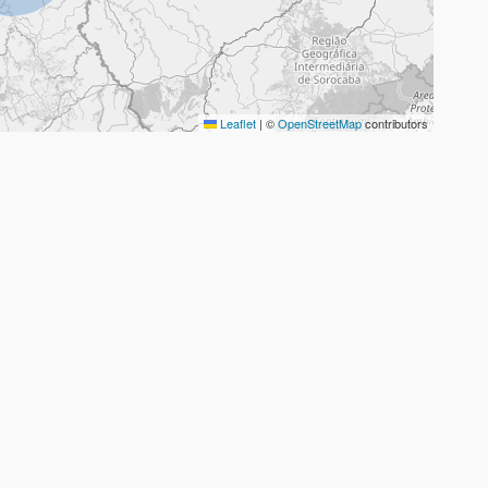
Leaflet
|
©
OpenStreetMap
contributors