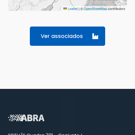
Leaflet
|
©
OpenStreetMap
contributors
Ver associados