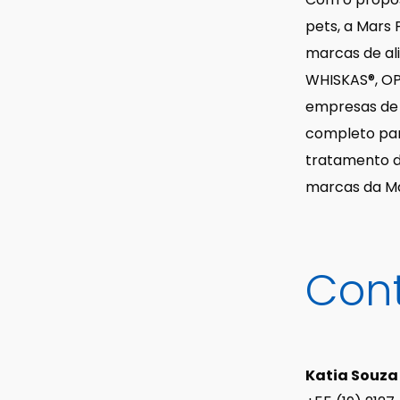
ABRA Export
Farinha de penas
pets, a Mars
E-commerce e análise
hidrolisadas
marcas de al
de dados
WHISKAS®, O
Farinha de peixes
empresas de 
completo par
tratamento de
marcas da Ma
Con
Katia Souza