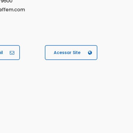
7-9600
@effem.com
il
Acessar Site