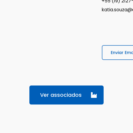
+55 (19) 212
katia.souza
Enviar Ema
Ver associados