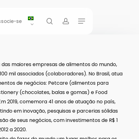
busca
account
ssocie-se
Menu
 das maiores empresas de alimentos do mundo,
00 mil associados (colaboradores). No Brasil, atua
entos de negócios: Petcare (alimentos para
ctionery (chocolates, balas e gomas) e Food
 Em 2019, comemora 41 anos de atuação no país,
indo em inovação, pesquisas e parcerias sólidas
são de seus negócios, com investimentos de R$ 1
2012 a 2020.
ito de fazer do mundo um lugar melhor para os