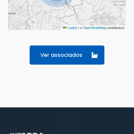
Leaflet
|
©
OpenStreetMap
contributors
Ver associados