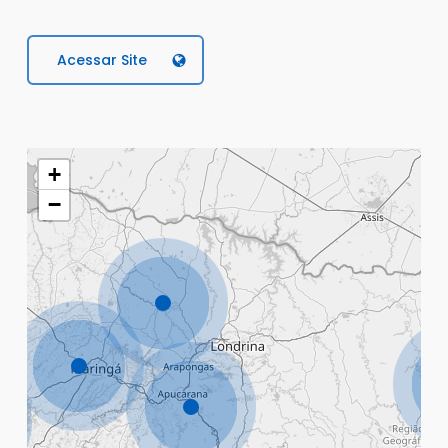
Acessar Site
+
−