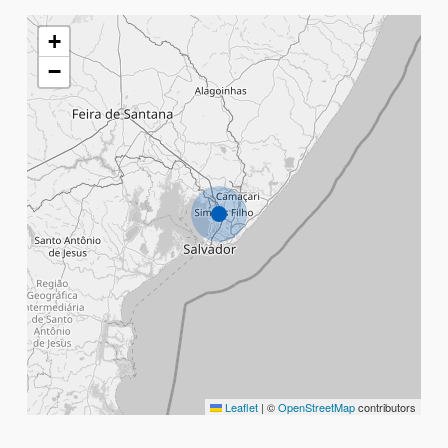
+
−
Leaflet
|
©
OpenStreetMap
contributors