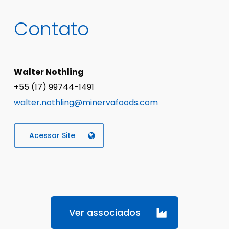
Contato
Walter Nothling
+55 (17) 99744-1491
walter.nothling@minervafoods.com
Acessar Site
Ver associados