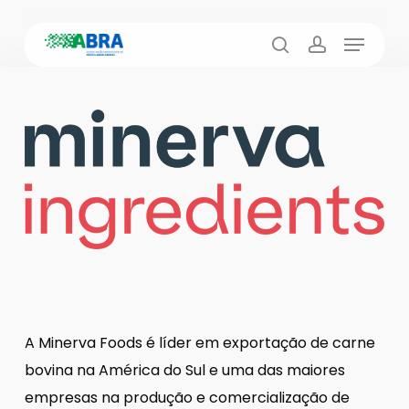
Skip
Menu
to
busca
account
main
content
A Minerva Foods é líder em exportação de carne
bovina na América do Sul e uma das maiores
empresas na produção e comercialização de