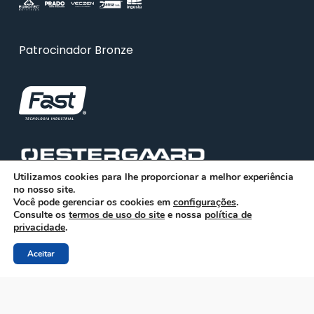
Patrocinador Bronze
Utilizamos cookies para lhe proporcionar a melhor experiência
no nosso site.
Você pode gerenciar os cookies em
configurações
.
Consulte os
termos de uso do site
e nossa
política de
privacidade
.
Aceitar
© 2026 ABRA. Associação Brasileira de Reciclagem
Animal
facebook
linkedin
youtube
instagram