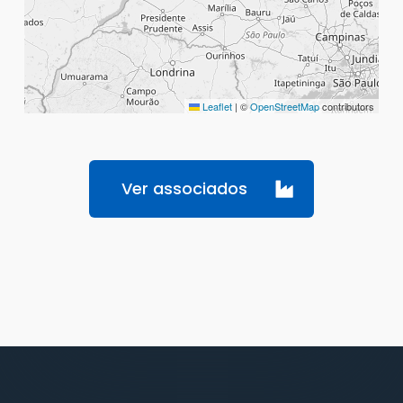
Leaflet
|
©
OpenStreetMap
contributors
Ver associados