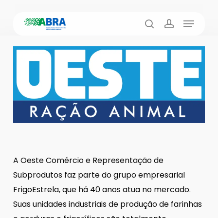
Skip
Menu
to
busca
account
main
content
A Oeste Comércio e Representação de
Subprodutos faz parte do grupo empresarial
FrigoEstrela, que há 40 anos atua no mercado.
Suas unidades industriais de produção de farinhas