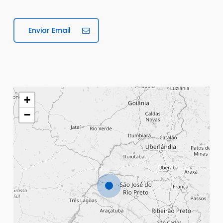
Enviar Email
+
−