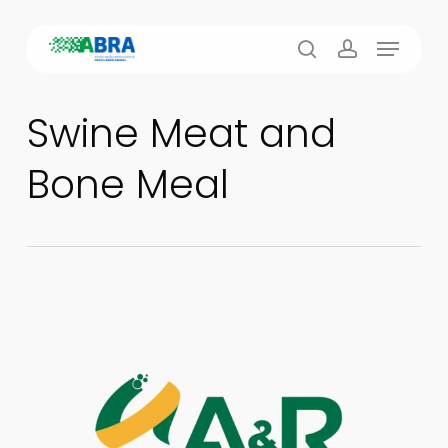
Skip
Menu
to
search
account
main
content
Swine Meat and
Bone Meal