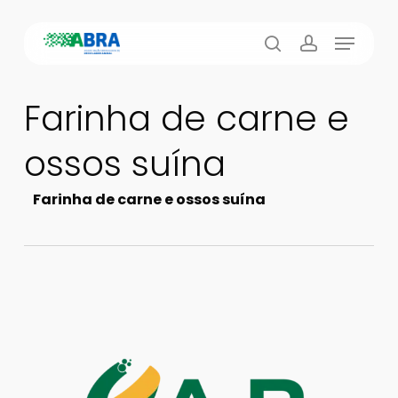
Skip
Menu
to
busca
account
main
content
Farinha de carne e
ossos suína
Farinha de carne e ossos suína