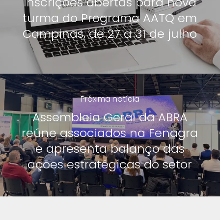
Inscrições abertas para nova
turma do Programa AATQ em
Campinas, de 27 a 31 de julho
Próxima notícia
Assembleia Geral da ABRA
reúne associados na Fenagra
e apresenta balanço das
ações estratégicas do setor