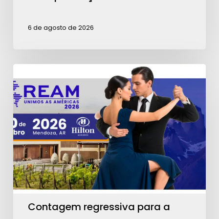
6 de agosto de 2026
Contagem
regressiva
para
a
REAM
2026:
garanta
seu
ingresso!
Contagem regressiva para a