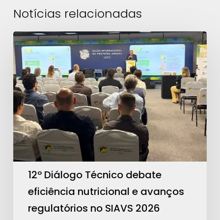
Notícias relacionadas
12º
Diálogo
Técnico
debate
eficiência
nutricional
e
avanços
regulatórios
no
12º Diálogo Técnico debate
SIAVS
eficiência nutricional e avanços
2026
regulatórios no SIAVS 2026