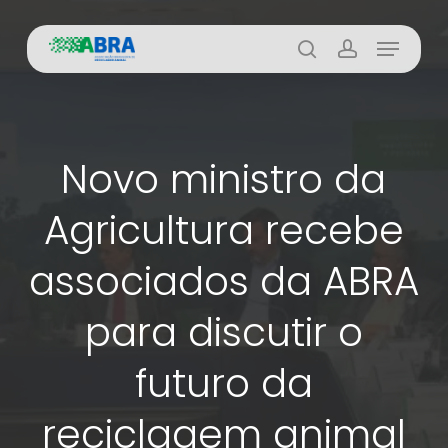
Skip
Menu
to
busca
account
main
content
Novo ministro da
Agricultura recebe
associados da ABRA
para discutir o
futuro da
reciclagem animal