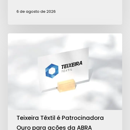
6 de agosto de 2026
Teixeira
Têxtil
é
Patrocinadora
Ouro
para
ações
da
ABRA
Teixeira Têxtil é Patrocinadora
Ouro para ações da ABRA