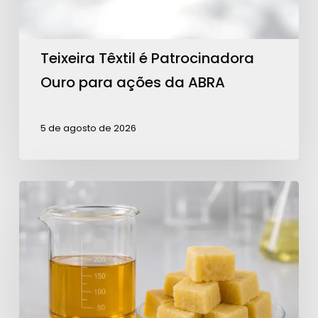
da
ABRA
Teixeira Têxtil é Patrocinadora
Ouro para ações da ABRA
5 de agosto de 2026
Análise
da
ABRA
sobre
tarifas
dos