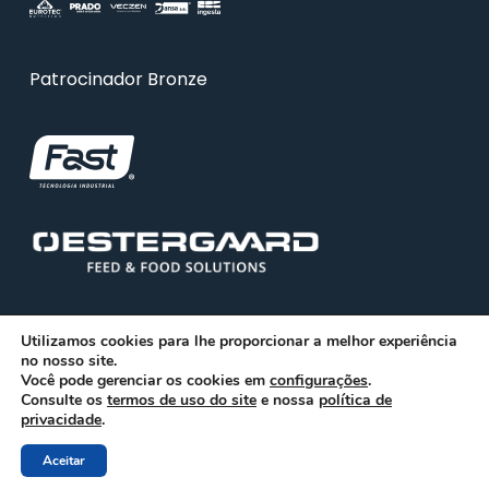
Patrocinador Bronze
Utilizamos cookies para lhe proporcionar a melhor experiência
no nosso site.
Você pode gerenciar os cookies em
configurações
.
Consulte os
© 2026 ABRA. Associação Brasileira de Reciclagem
termos de uso do site
e nossa
política de
privacidade
.
Animal
Aceitar
facebook
linkedin
youtube
instagram