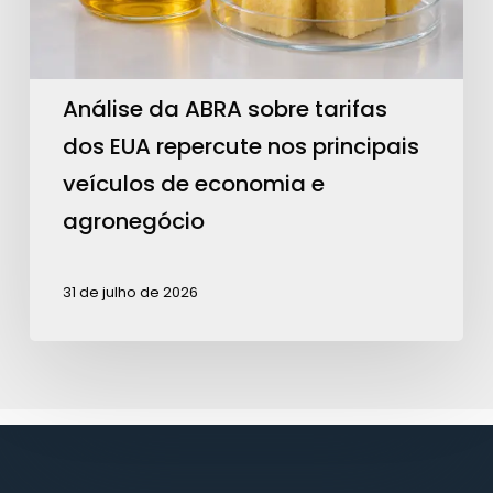
EUA
repercute
nos
principais
Análise da ABRA sobre tarifas
veículos
dos EUA repercute nos principais
de
veículos de economia e
economia
agronegócio
e
agronegócio
31 de julho de 2026