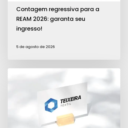
Contagem regressiva para a
REAM 2026: garanta seu
ingresso!
5 de agosto de 2026
Teixeira
Têxtil
é
Patrocinadora
Ouro
para
ações