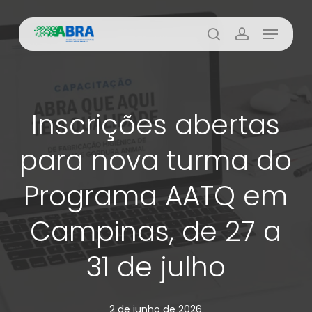
Skip
Menu
to
busca
account
main
content
Inscrições abertas
para nova turma do
Programa AATQ em
Campinas, de 27 a
31 de julho
2 de junho de 2026