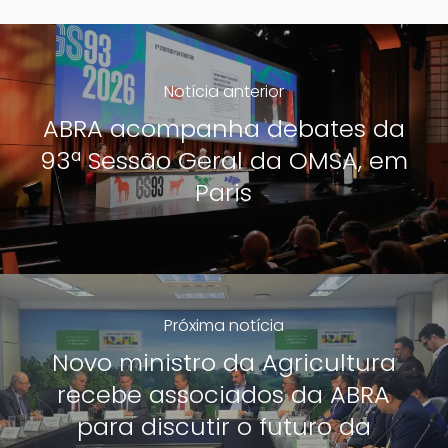
Notícia anterior
ABRA acompanha debates da
93ª Sessão Geral da OMSA, em
Paris
Próxima notícia
Novo ministro da Agricultura
recebe associados da ABRA
para discutir o futuro da