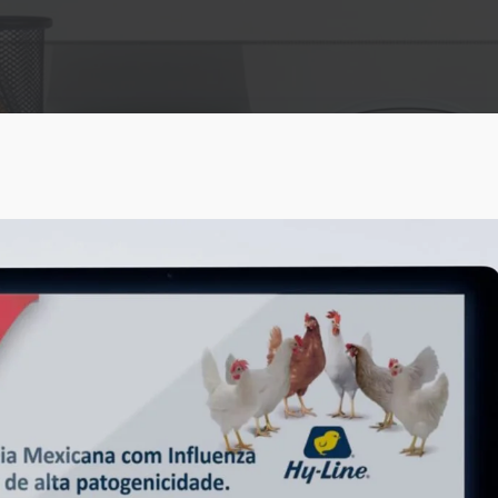
ABRA Export
Farinha de penas
E-commerce e análise
hidrolisadas
de dados
Farinha de peixes