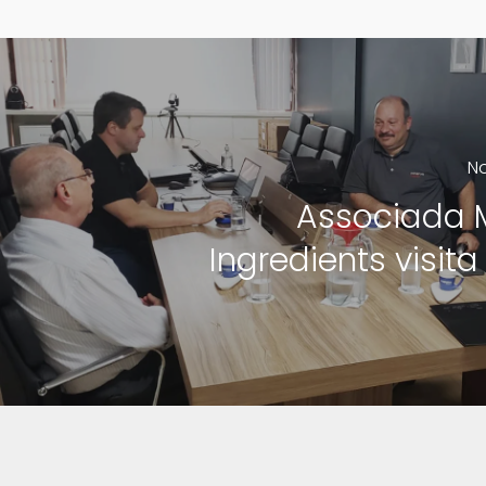
No
Associada 
Ingredients visit