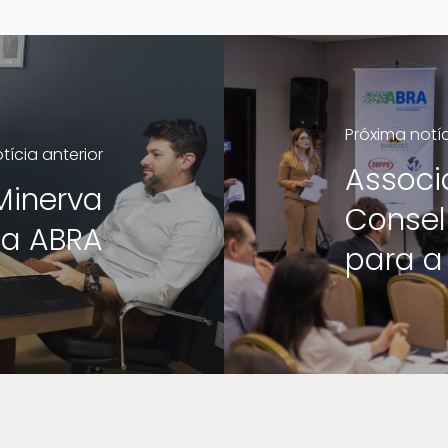
Próxima notí
tícia anterior
Associ
Minerva
Conselh
a a ABRA
para a