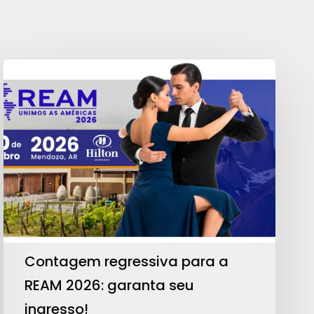
Contagem
regressiva
para
a
REAM
2026:
garanta
seu
ingresso!
Contagem regressiva para a
REAM 2026: garanta seu
ingresso!