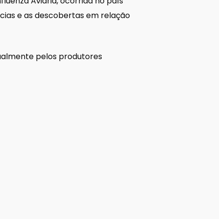
luenza Aviária, ocorrida no país
ncias e as descobertas em relação
ualmente pelos produtores