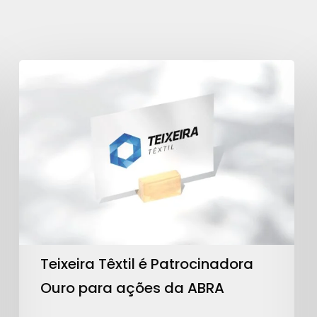
Teixeira
Têxtil
é
Patrocinadora
Ouro
para
ações
da
ABRA
Teixeira Têxtil é Patrocinadora
Ouro para ações da ABRA