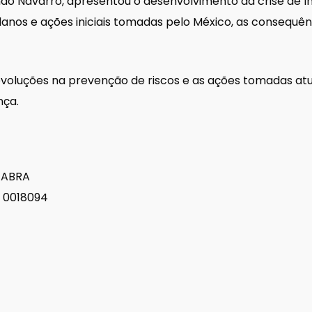
ndo Navarro, apresentou o desenvolvimento da crise de Inf
anos e ações iniciais tomadas pelo México, as consequê
oluções na prevenção de riscos e as ações tomadas at
nça.
 ABRA
S 0018094