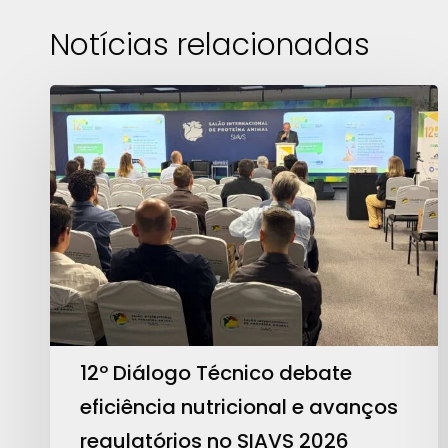
Notícias relacionadas
12º
Diálogo
Técnico
debate
eficiência
nutricional
e
avanços
regulatórios
no
12º Diálogo Técnico debate
SIAVS
eficiência nutricional e avanços
2026
regulatórios no SIAVS 2026