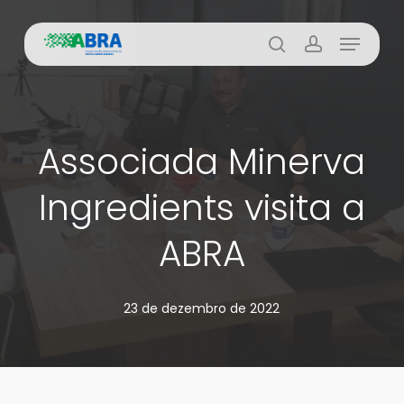
Skip
Menu
to
busca
account
main
content
Associada Minerva
Ingredients visita a
ABRA
23 de dezembro de 2022