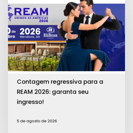
regressiva
para
a
REAM
2026:
garanta
seu
ingresso!
Contagem regressiva para a
REAM 2026: garanta seu
ingresso!
5 de agosto de 2026