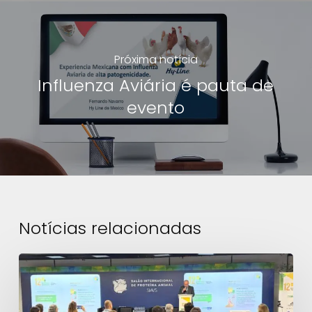
Próxima notícia
Influenza Aviária é pauta de
evento
Notícias relacionadas
12º
Diálogo
Técnico