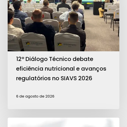
debate
eficiência
nutricional
e
avanços
regulatórios
no
12º Diálogo Técnico debate
SIAVS
eficiência nutricional e avanços
2026
regulatórios no SIAVS 2026
6 de agosto de 2026
Teixeira