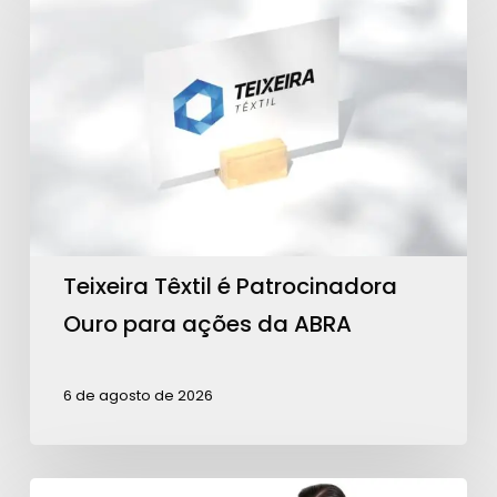
Têxtil
é
Patrocinadora
Ouro
para
ações
da
ABRA
Teixeira Têxtil é Patrocinadora
Ouro para ações da ABRA
6 de agosto de 2026
Contagem