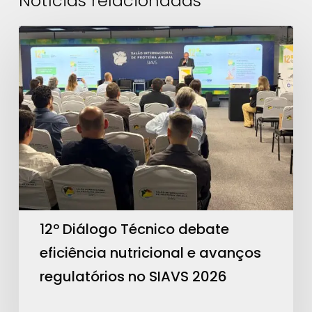
Notícias relacionadas
12º
Diálogo
Técnico
debate
eficiência
nutricional
e
avanços
regulatórios
no
12º Diálogo Técnico debate
SIAVS
eficiência nutricional e avanços
2026
regulatórios no SIAVS 2026