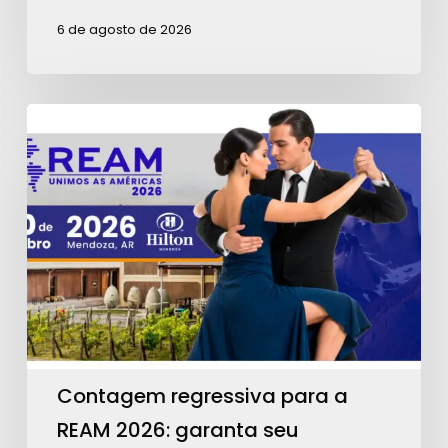
6 de agosto de 2026
Contagem
regressiva
para
a
REAM
2026:
garanta
seu
ingresso!
Contagem regressiva para a
REAM 2026: garanta seu