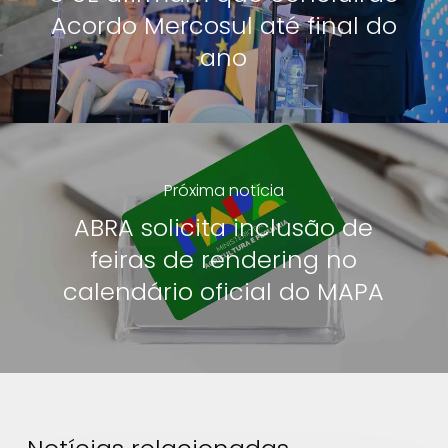
Acordo Mercosul até final do
ano
Próxima notícia
ABRA solicita inclusão de
feiras de rendering no
calendário oficial do MAPA