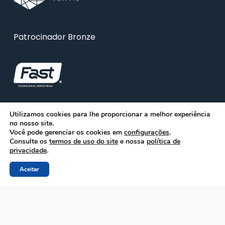
Patrocinador Bronze
Utilizamos cookies para lhe proporcionar a melhor experiência
no nosso site.
Você pode gerenciar os cookies em
configurações
.
Consulte os
termos de uso do site
e nossa
política de
privacidade
.
Aceitar
© 2026 ABRA. Associação Brasileira de Reciclagem
Animal
facebook
linkedin
youtube
instagram