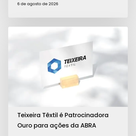
6 de agosto de 2026
Teixeira
Têxtil
é
Patrocinadora
Ouro
para
ações
da
ABRA
Teixeira Têxtil é Patrocinadora
Ouro para ações da ABRA