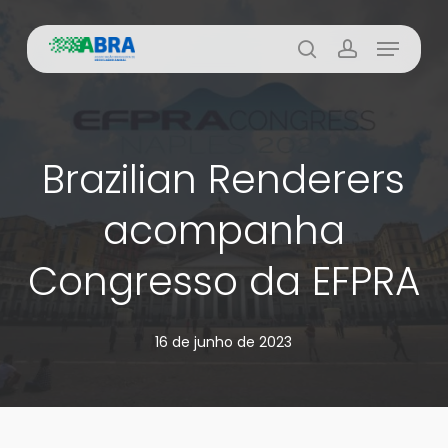
Skip
Menu
to
busca
account
main
content
Brazilian Renderers
acompanha
Congresso da EFPRA
16 de junho de 2023