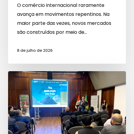
O comércio internacional raramente
avança em movimentos repentinos. Na
maior parte das vezes, novos mercados
são construídos por meio de…
8 de julho de 2026
Business
Connection
Peru
fortalece
diálogo
e
aproxima