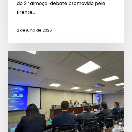
do 2º almoço-debate promovido pela
Frente…
2 de julho de 2026
Reunião
do
COAGRO
aborda
cenário
da
agroindústria
e
tarifas