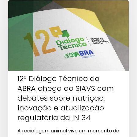
12º
Diálogo
Técnico
da
ABRA
chega
ao
SIAVS
12º Diálogo Técnico da
com
ABRA chega ao SIAVS com
debates
sobre
debates sobre nutrição,
nutrição,
inovação e atualização
inovação
regulatória da IN 34
e
A reciclagem animal vive um momento de
atualização