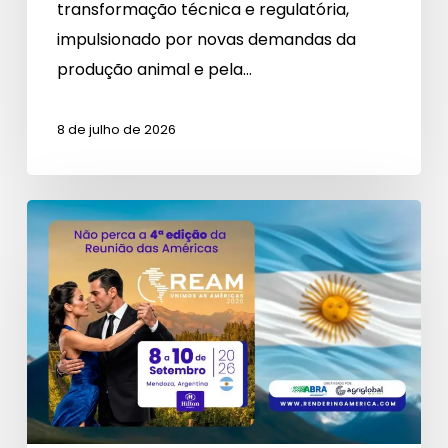
transformação técnica e regulatória,
regulatória
impulsionado por novas demandas da
da
produção animal e pela…
IN
34
8 de julho de 2026
REAM
2026:
Mendoza
será
o
palco
da
indústria