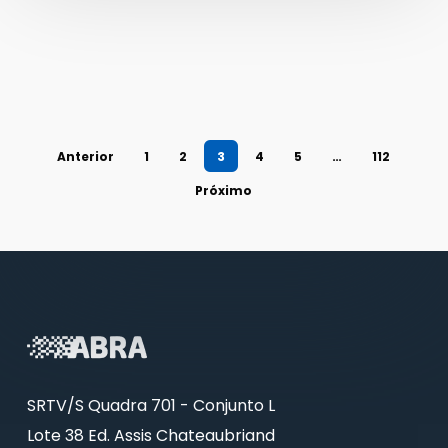
Anterior
1
2
3
4
5
…
112
Próximo
SRTV/S Quadra 701 - Conjunto L
Lote 38 Ed. Assis Chateaubriand