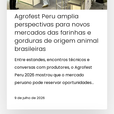
farinhas
e
Agrofest Peru amplia
gorduras
perspectivas para novos
de
mercados das farinhas e
origem
animal
gorduras de origem animal
brasileiras
brasileiras
Entre estandes, encontros técnicos e
conversas com produtores, o Agrofest
Peru 2026 mostrou que o mercado
peruano pode reservar oportunidades…
9 de julho de 2026