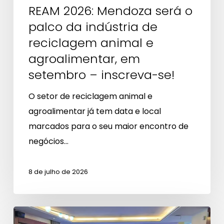
de
REAM 2026: Mendoza será o
reciclagem
palco da indústria de
animal
reciclagem animal e
e
agroalimentar, em
agroalimentar,
setembro – inscreva-se!
em
setembro
O setor de reciclagem animal e
–
agroalimentar já tem data e local
inscreva-
marcados para o seu maior encontro de
se!
negócios…
8 de julho de 2026
Frentes