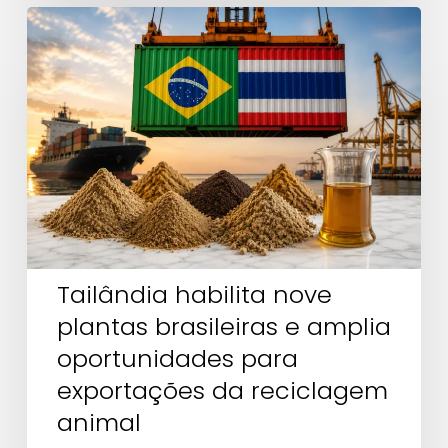
Tailândia
habilita
nove
plantas
brasileiras
e
amplia
oportunidades
para
Tailândia habilita nove
exportações
da
plantas brasileiras e amplia
reciclagem
oportunidades para
animal
exportações da reciclagem
animal