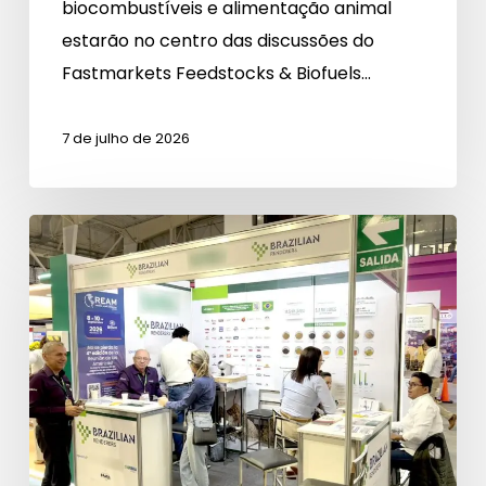
biocombustíveis e alimentação animal
estarão no centro das discussões do
Fastmarkets Feedstocks & Biofuels…
7 de julho de 2026
Agrofest
Peru
amplia
perspectivas
para
novos
mercados
das