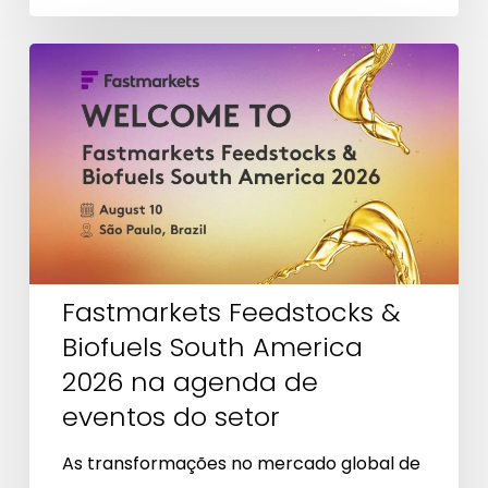
Fastmarkets
Feedstocks
&
Biofuels
South
America
2026
na
Fastmarkets Feedstocks &
agenda
Biofuels South America
de
2026 na agenda de
eventos
eventos do setor
do
setor
As transformações no mercado global de