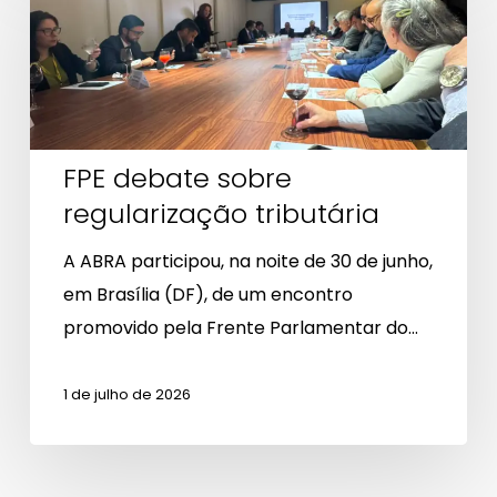
debate
sobre
regularização
tributária
FPE debate sobre
regularização tributária
A ABRA participou, na noite de 30 de junho,
em Brasília (DF), de um encontro
promovido pela Frente Parlamentar do…
1 de julho de 2026