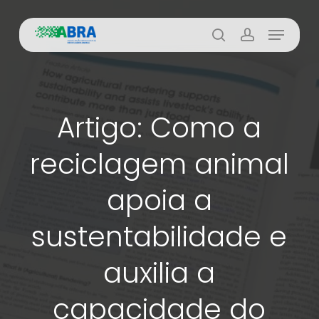
Skip
Menu
to
busca
account
main
content
Artigo: Como a
reciclagem animal
apoia a
sustentabilidade e
auxilia a
capacidade do