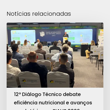
Notícias relacionadas
12º
Diálogo
Técnico
debate
eficiência
nutricional
e
avanços
regulatórios
no
12º Diálogo Técnico debate
SIAVS
eficiência nutricional e avanços
2026