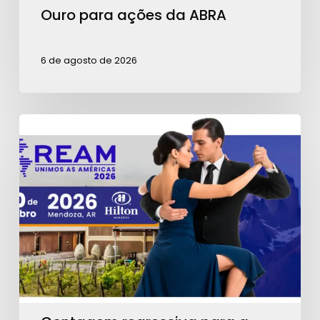
Ouro para ações da ABRA
6 de agosto de 2026
Contagem
regressiva
para
a
REAM
2026:
garanta
seu
ingresso!