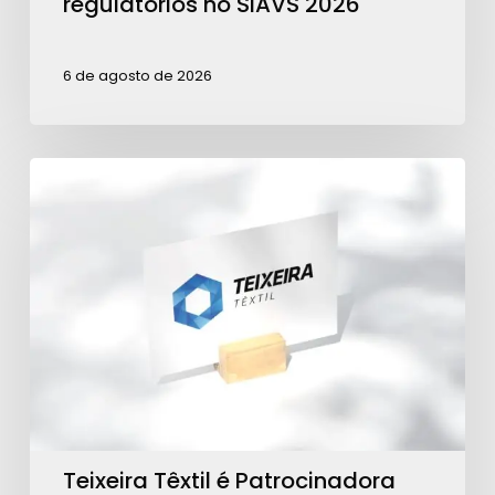
regulatórios no SIAVS 2026
6 de agosto de 2026
Teixeira
Têxtil
é
Patrocinadora
Ouro
para
ações
da
ABRA
Teixeira Têxtil é Patrocinadora