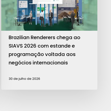
2026
com
estande
e
programação
Brazilian Renderers chega ao
voltada
SIAVS 2026 com estande e
aos
programação voltada aos
negócios
negócios internacionais
internacionais
30 de julho de 2026