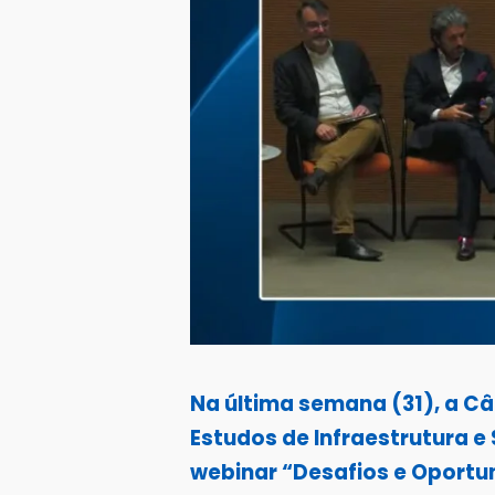
Na última semana (31), a C
Estudos de Infraestrutura 
webinar “Desafios e Oportun