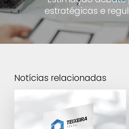
estratégicas e regu
Notícias relacionadas
Teixeira
Têxtil
é
Patrocinadora
Ouro