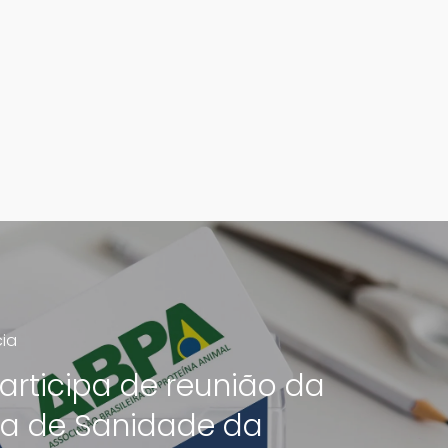
cia
articipa de reunião da
a de Sanidade da