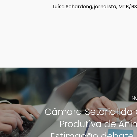
Luísa Schardong, jornalista, MTB/R
No
Câmara Setorial da
Produtiva de Ani
Estimação debate