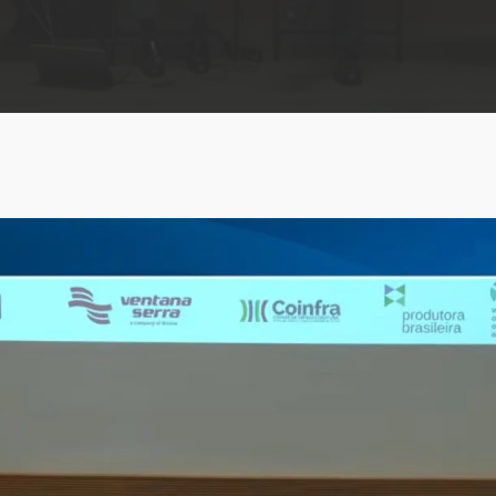
ABRA Export
Farinha de penas
E-commerce e análise
hidrolisadas
de dados
Farinha de peixes