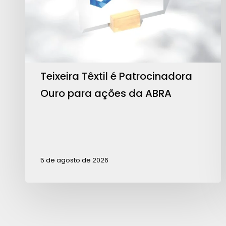
para
ações
da
ABRA
Teixeira Têxtil é Patrocinadora
Ouro para ações da ABRA
5 de agosto de 2026