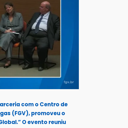
parceria com o Centro de
argas (FGV), promoveu o
lobal.” O evento reuniu