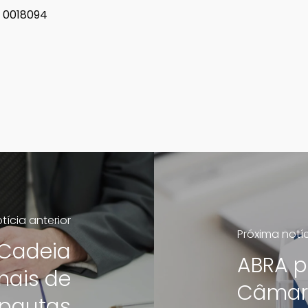
S 0018094
tícia anterior
Próxima notí
 Cadeia
ABRA p
mais de
Câmar
 pautas