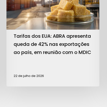
queda
de
42%
nas
exportações
Tarifas dos EUA: ABRA apresenta
ao
queda de 42% nas exportações
país,
ao país, em reunião com o MDIC
em
reunião
com
22 de julho de 2026
o
MDIC