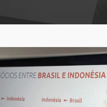
ABRA Export
Farinha de penas
E-commerce e análise
hidrolisadas
de dados
Farinha de peixes