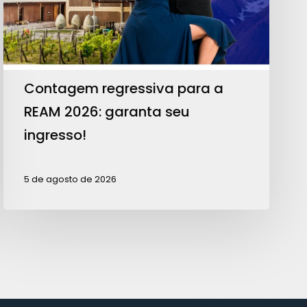
2026:
garanta
seu
ingresso!
Contagem regressiva para a
REAM 2026: garanta seu
ingresso!
5 de agosto de 2026