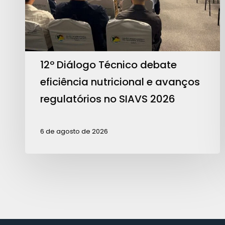
nutricional
e
avanços
regulatórios
no
12º Diálogo Técnico debate
SIAVS
eficiência nutricional e avanços
2026
regulatórios no SIAVS 2026
6 de agosto de 2026