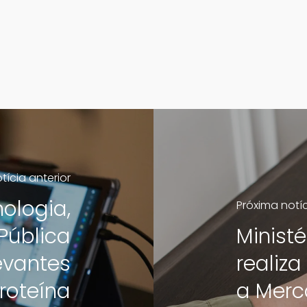
tícia anterior
ologia,
Próxima notí
Pública
Ministé
evantes
realiz
roteína
a Merc