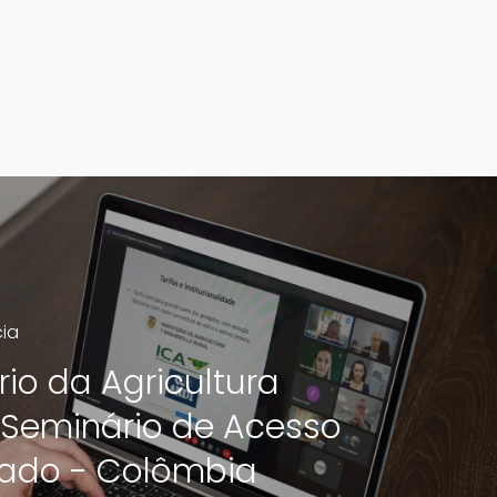
cia
rio da Agricultura
a Seminário de Acesso
ado - Colômbia