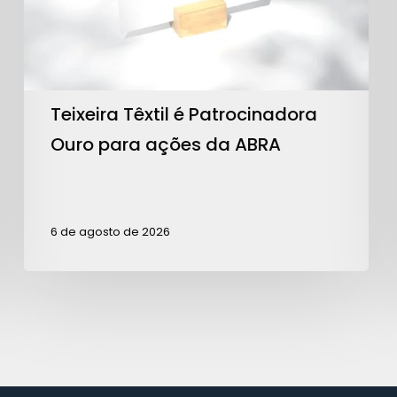
para
ações
da
ABRA
Teixeira Têxtil é Patrocinadora
Ouro para ações da ABRA
6 de agosto de 2026