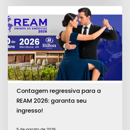
Contagem
regressiva
para
a
REAM
2026:
garanta
seu
ingresso!
Contagem regressiva para a
REAM 2026: garanta seu
ingresso!
5 de agosto de 2026