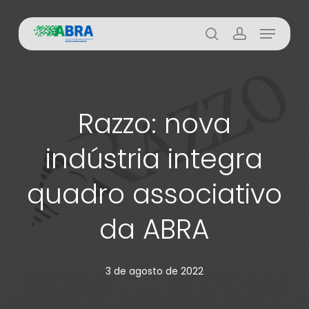
Skip
Menu
to
busca
account
main
content
Razzo: nova
indústria integra
quadro associativo
da ABRA
3 de agosto de 2022