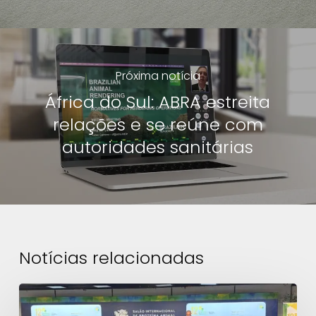
Próxima notícia
África do Sul: ABRA estreita
relações e se reúne com
autoridades sanitárias
Notícias relacionadas
12º
Diálogo