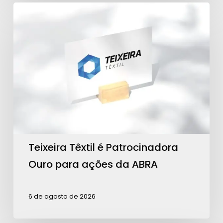
Teixeira
Têxtil
é
Patrocinadora
Ouro
para
ações
da
ABRA
Teixeira Têxtil é Patrocinadora
Ouro para ações da ABRA
6 de agosto de 2026