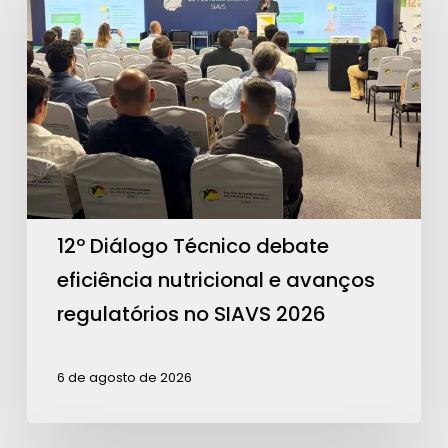
Técnico
debate
eficiência
nutricional
e
avanços
regulatórios
no
12º Diálogo Técnico debate
SIAVS
eficiência nutricional e avanços
2026
regulatórios no SIAVS 2026
6 de agosto de 2026