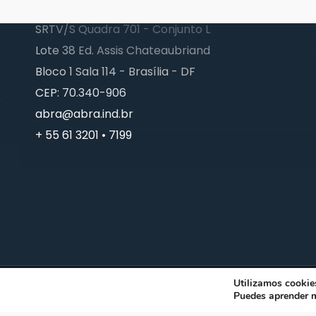
SRTV/S Quadra 701 - Conjunto L
Lote 38 Ed. Assis Chateaubriand
Bloco 1 Sala 114 - Brasília - DF
CEP: 70.340-906
abra@abra.ind.br
+ 55 61 3201 • 7199
Utilizamos cookies
© 2026 ABRA. Associação Brasileira de Reciclagem Anima
Puedes aprender m