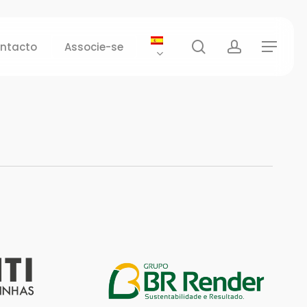
search
account
ntacto
Associe-se
Menu