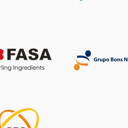
Harina de plumas
hidrolizada
Harina de pescado