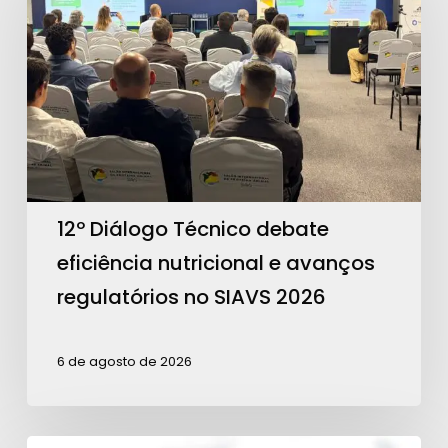
Técnico
debate
eficiência
nutricional
e
avanços
regulatórios
no
12º Diálogo Técnico debate
SIAVS
eficiência nutricional e avanços
2026
regulatórios no SIAVS 2026
6 de agosto de 2026