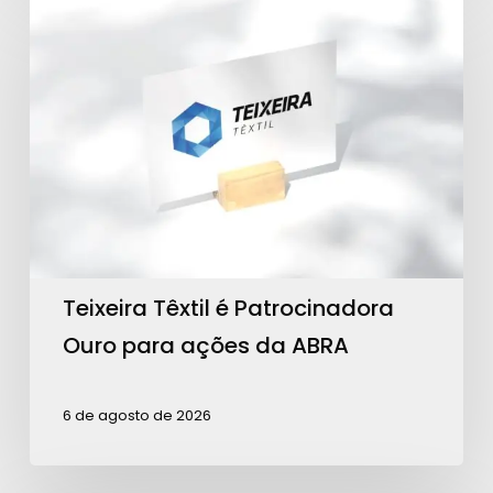
Teixeira
Têxtil
é
Patrocinadora
Ouro
para
ações
da
ABRA
Teixeira Têxtil é Patrocinadora
Ouro para ações da ABRA
6 de agosto de 2026