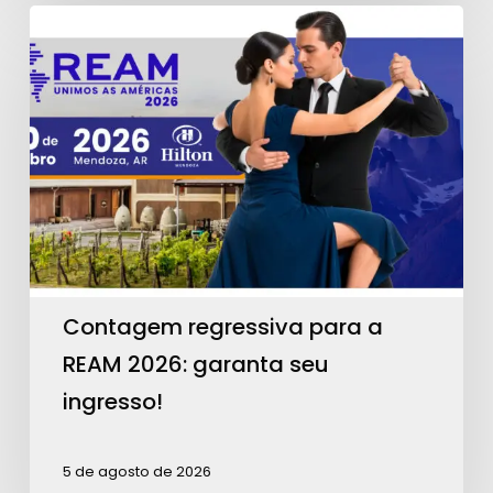
Contagem
regressiva
para
a
REAM
2026:
garanta
seu
ingresso!
Contagem regressiva para a
REAM 2026: garanta seu
ingresso!
5 de agosto de 2026