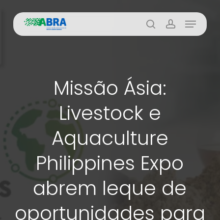
Skip
Menu
to
busca
account
main
content
Missão Ásia:
Livestock e
Aquaculture
Philippines Expo
abrem leque de
oportunidades para