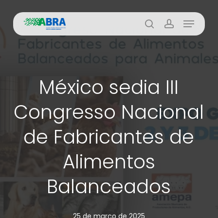
Skip
Menu
to
busca
account
main
content
México sedia III
Congresso Nacional
de Fabricantes de
Alimentos
Balanceados
25 de março de 2025