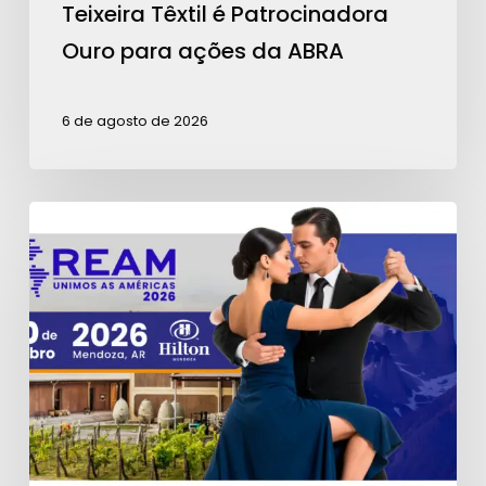
Teixeira Têxtil é Patrocinadora
Ouro para ações da ABRA
6 de agosto de 2026
Contagem
regressiva
para
a
REAM
2026:
garanta
seu
ingresso!