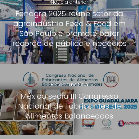
Notícia anterior
Fenagra 2025 reúne setor da
agroindústria Feed & Food em
São Paulo e promete bater
recorde de público e negócios
Próxima notícia
México sedia III Congresso
Nacional de Fabricantes de
Alimentos Balanceados