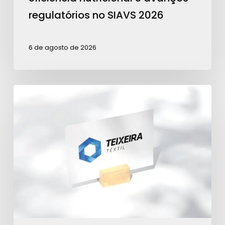
2026
regulatórios no SIAVS 2026
6 de agosto de 2026
Teixeira
Têxtil
é
Patrocinadora
Ouro
para
ações
da
ABRA