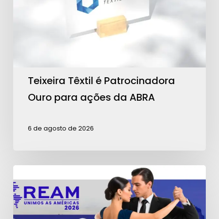
Ouro
para
ações
da
ABRA
Teixeira Têxtil é Patrocinadora
Ouro para ações da ABRA
6 de agosto de 2026
Contagem
regressiva
para
a