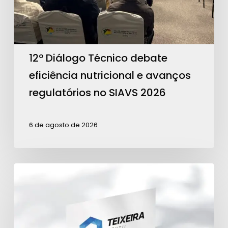
e
avanços
regulatórios
no
12º Diálogo Técnico debate
SIAVS
eficiência nutricional e avanços
2026
regulatórios no SIAVS 2026
6 de agosto de 2026
Teixeira
Têxtil
é
Patrocinadora