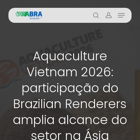
Skip
Menu
to
busca
account
main
content
Aquaculture
Vietnam 2026:
participação do
Brazilian Renderers
amplia alcance do
setor na Ásia