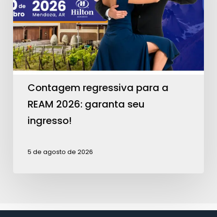
REAM
2026:
garanta
seu
ingresso!
Contagem regressiva para a
REAM 2026: garanta seu
ingresso!
5 de agosto de 2026