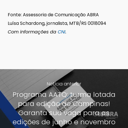
Fonte: Assessoria de Comunicação ABRA
Luísa Schardong, jornalista, MTB/RS 0018094
Com informações da
CNI
.
Notícia anterior
Programa AATQ: turma lotada
para edição de Campinas!
Garanta sua vaga para as
edições de junho e novembro