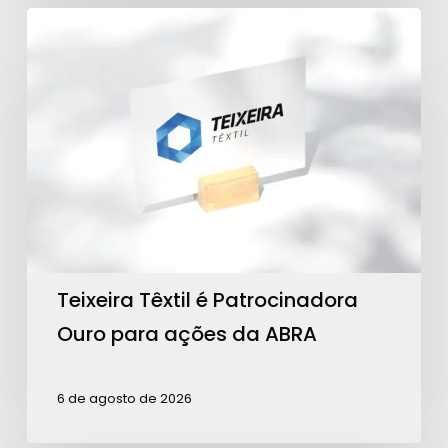
Teixeira
Têxtil
é
Patrocinadora
Ouro
para
ações
da
ABRA
Teixeira Têxtil é Patrocinadora
Ouro para ações da ABRA
6 de agosto de 2026