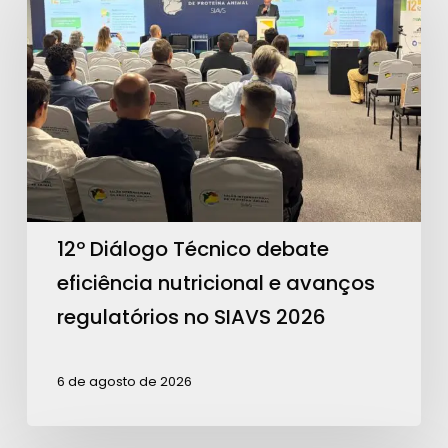
Diálogo
Técnico
debate
eficiência
nutricional
e
avanços
regulatórios
no
12º Diálogo Técnico debate
SIAVS
eficiência nutricional e avanços
2026
regulatórios no SIAVS 2026
6 de agosto de 2026