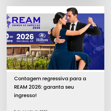
Contagem
regressiva
para
a
REAM
2026:
garanta
seu
ingresso!
Contagem regressiva para a
REAM 2026: garanta seu
ingresso!