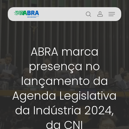
Skip
Menu
to
busca
account
main
content
ABRA marca
presença no
lançamento da
Agenda Legislativa
da Indústria 2024,
da CNI