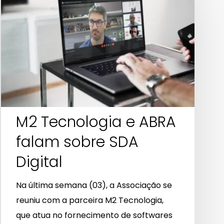
Tecnologia
e
ABRA
falam
sobre
SDA
Digital
M2 Tecnologia e ABRA
falam sobre SDA
Digital
Na última semana (03), a Associação se
reuniu com a parceira M2 Tecnologia,
que atua no fornecimento de softwares