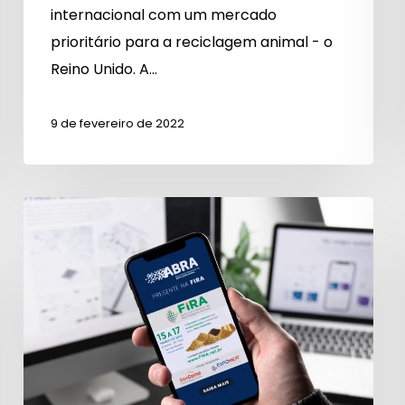
internacional com um mercado
prioritário para a reciclagem animal - o
Reino Unido. A…
9 de fevereiro de 2022
FIRA
2022:
ABRA
promove
dois
eventos
dentro
da