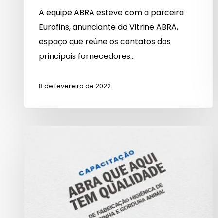
A equipe ABRA esteve com a parceira
Eurofins, anunciante da Vitrine ABRA,
espaço que reúne os contatos dos
principais fornecedores…
8 de fevereiro de 2022
Faça
sua
inscrição
para
a
Capacitação