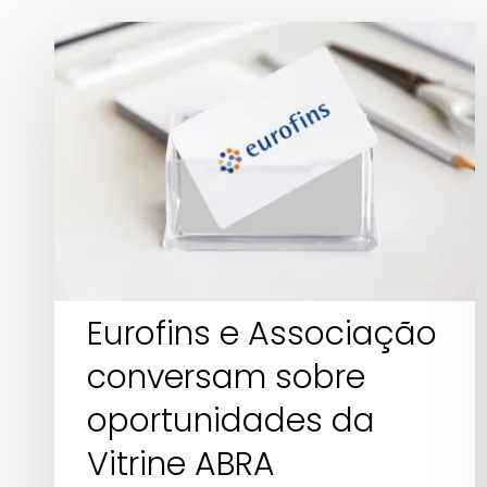
Eurofins
e
Associação
conversam
sobre
oportunidades
da
Vitrine
ABRA
Eurofins e Associação
conversam sobre
oportunidades da
Vitrine ABRA