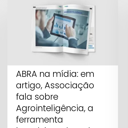
na
mídia:
em
artigo,
Associação
fala
sobre
Agrointeligência,
ABRA na mídia: em
a
ferramenta
artigo, Associação
impulsionadora
fala sobre
da
Agrointeligência, a
reciclagem
animal
ferramenta