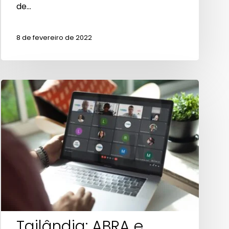
de…
8 de fevereiro de 2022
Tailândia:
ABRA
e
associados
alinham
auditoria
remota
para
exportação
Tailândia: ABRA e