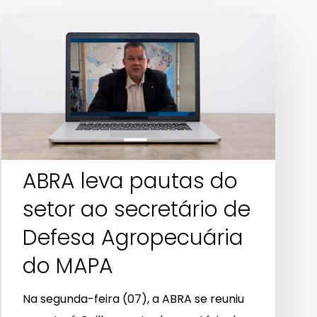
ABRA
leva
pautas
do
setor
ao
secretário
de
ABRA leva pautas do
Defesa
setor ao secretário de
Agropecuária
Defesa Agropecuária
do
MAPA
do MAPA
Na segunda-feira (07), a ABRA se reuniu