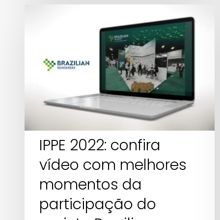
IPPE
2022:
confira
vídeo
com
melhores
momentos
da
participação
IPPE 2022: confira
do
projeto
vídeo com melhores
Brazilian
momentos da
Renderers
participação do
na
feira