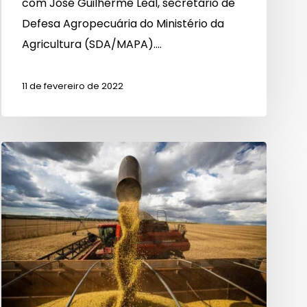
com José Guilherme Leal, secretário de
Defesa Agropecuária do Ministério da
Agricultura (SDA/MAPA).…
11 de fevereiro de 2022
Agropecuária
registra
maior
saldo
de
empregos
desde
2011