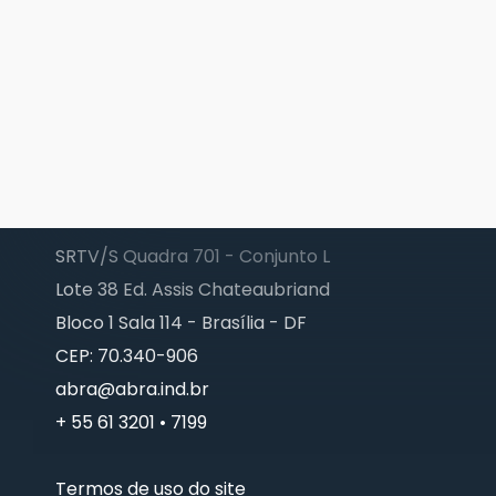
SRTV/S Quadra 701 - Conjunto L
Lote 38 Ed. Assis Chateaubriand
Bloco 1 Sala 114 - Brasília - DF
CEP: 70.340-906
abra@abra.ind.br
+ 55 61 3201 • 7199
Termos de uso do site