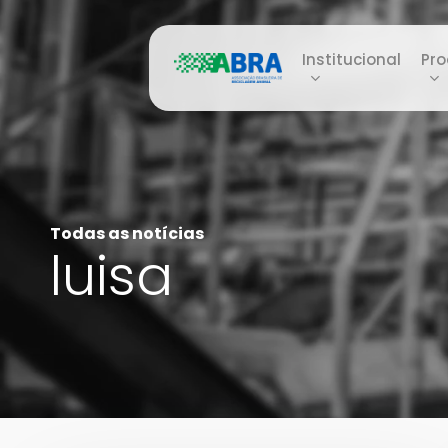
Skip
to
Institucional
Pro
main
content
Todas as notícias
luisa