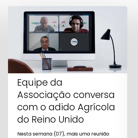
ABRA Export
Farinha de penas
Equipe
E-commerce e análise
hidrolisadas
da
de dados
Farinha de peixes
Associação
conversa
com
o
adido
Agrícola
Equipe da
do
Associação conversa
Reino
Unido
com o adido Agrícola
do Reino Unido
Nesta semana (07), mais uma reunião