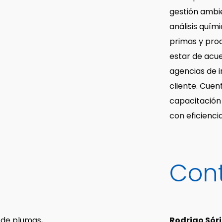
Harina de plumas
gestión ambie
hidrolizada
análisis quím
primas y pro
Harina de pescado
estar de acue
agencias de 
cliente. Cue
capacitación
con eficiencia
Con
 de plumas,
Rodrigo Sóri