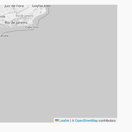
Leaflet
|
©
OpenStreetMap
contributors