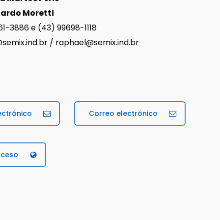
ardo Moretti
61-3886 e (43) 99698-1118
semix.ind.br / raphael@semix.ind.br
ectrónico
Correo electrónico
cceso