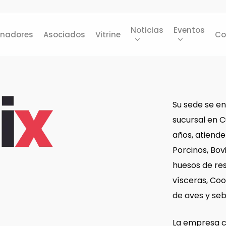
Noticias
Eventos
inadores
Asociados
Vitrine
Co
Su sede se e
Harina de Carne y
sucursal en 
Huesos de Bovino
E-commerce
Sebo bovino
años, atiend
Harina de carne y
ABRA Export
Aceite de ave
Porcinos, Bov
huesos de cerdo
huesos de res
AATQ
Aceite de pescado
Harina de despojos de
vísceras, Coo
Grasa porcina
aves de corral
de aves y seb
Harina de sangre
La empresa c