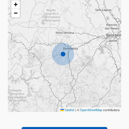
+
−
Leaflet
|
©
OpenStreetMap
contributors