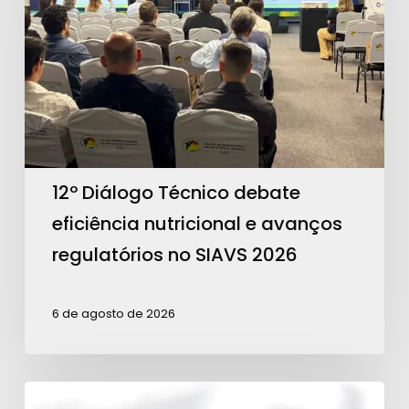
debate
eficiência
nutricional
e
avanços
regulatórios
no
12º Diálogo Técnico debate
SIAVS
eficiência nutricional e avanços
2026
regulatórios no SIAVS 2026
6 de agosto de 2026
Teixeira