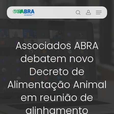
Skip
Menu
to
busca
account
main
content
Associados ABRA
debatem novo
Decreto de
Alimentação Animal
em reunião de
alinhamento