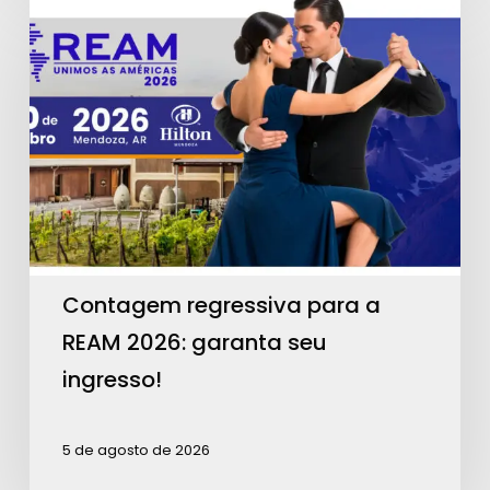
Contagem
regressiva
para
a
REAM
2026:
garanta
seu
ingresso!
Contagem regressiva para a
REAM 2026: garanta seu
ingresso!
5 de agosto de 2026