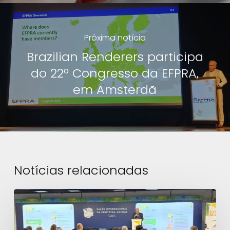
Próxima notícia
Brazilian Renderers participa
do 22º Congresso da EFPRA,
em Amsterdã
Notícias relacionadas
12º
Diálogo
Técnico