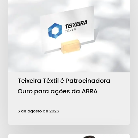
Têxtil
é
Patrocinadora
Ouro
para
ações
da
ABRA
Teixeira Têxtil é Patrocinadora
Ouro para ações da ABRA
6 de agosto de 2026