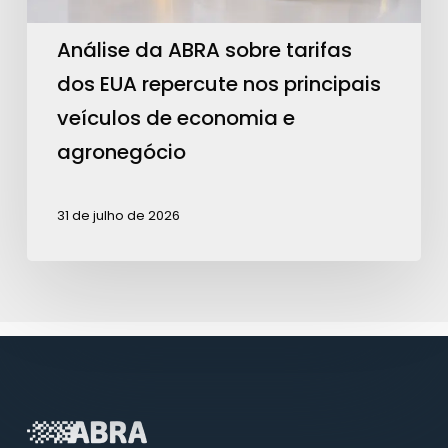
nos
principais
Análise da ABRA sobre tarifas
veículos
dos EUA repercute nos principais
de
veículos de economia e
economia
agronegócio
e
agronegócio
31 de julho de 2026