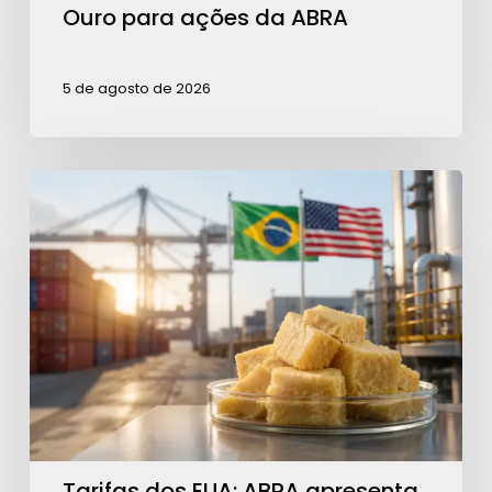
Ouro para ações da ABRA
5 de agosto de 2026
Tarifas
dos
EUA:
ABRA
apresenta
queda
de
42%
nas
exportações
Tarifas dos EUA: ABRA apresenta