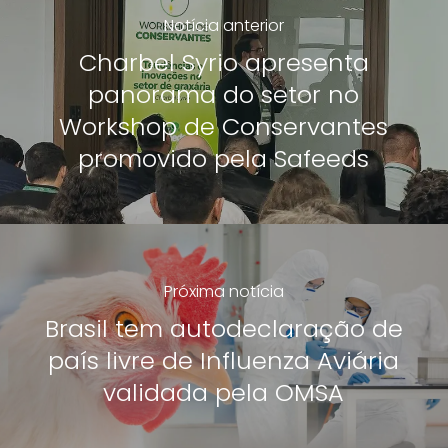
Notícia anterior
Charbel Syrio apresenta
panorama do setor no
Workshop de Conservantes
promovido pela Safeeds
Próxima notícia
Brasil tem autodeclaração de
país livre de Influenza Aviária
validada pela OMSA