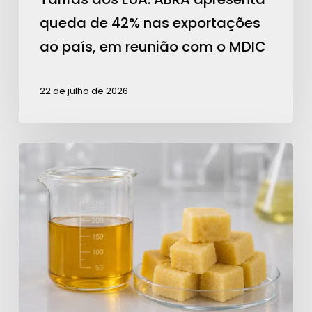
ao
queda de 42% nas exportações
país,
ao país, em reunião com o MDIC
em
reunião
22 de julho de 2026
com
o
MDIC
Análise
da
ABRA
sobre
tarifas
dos
EUA
repercute