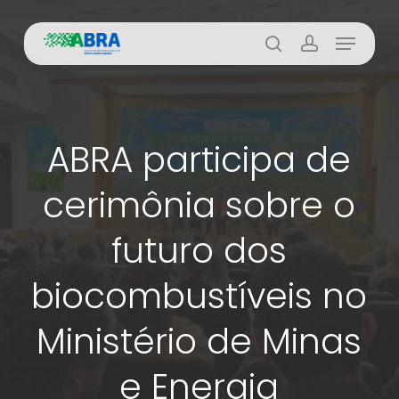
Skip
Menu
to
busca
account
main
content
ABRA participa de
cerimônia sobre o
futuro dos
biocombustíveis no
Ministério de Minas
e Energia