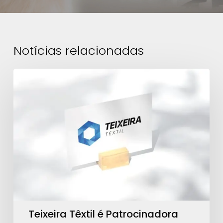
Notícias relacionadas
Teixeira
Têxtil
é
Patrocinadora
Ouro
para
ações
da
ABRA
Teixeira Têxtil é Patrocinadora