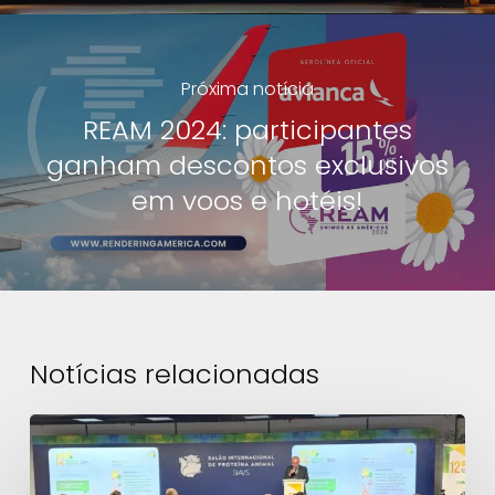
Próxima notícia
REAM 2024: participantes
ganham descontos exclusivos
em voos e hotéis!
Notícias relacionadas
12º
Diálogo