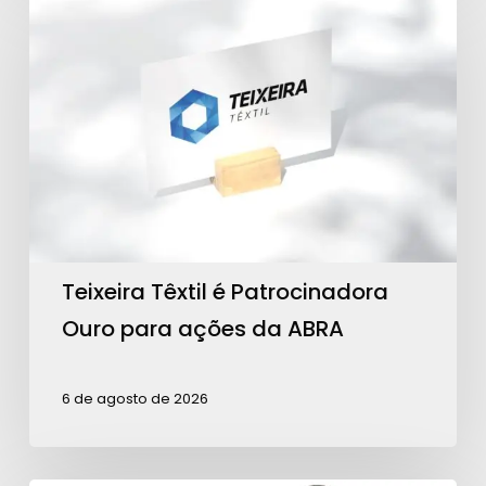
Têxtil
é
Patrocinadora
Ouro
para
ações
da
ABRA
Teixeira Têxtil é Patrocinadora
Ouro para ações da ABRA
6 de agosto de 2026