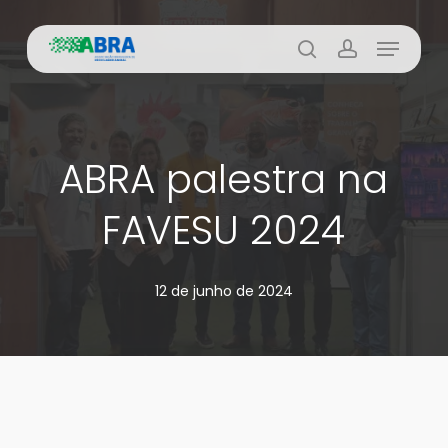
Skip
Menu
to
busca
account
main
content
ABRA palestra na
FAVESU 2024
12 de junho de 2024