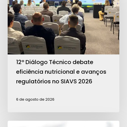
Técnico
debate
eficiência
nutricional
e
avanços
regulatórios
no
12º Diálogo Técnico debate
SIAVS
eficiência nutricional e avanços
2026
regulatórios no SIAVS 2026
6 de agosto de 2026
Teixeira