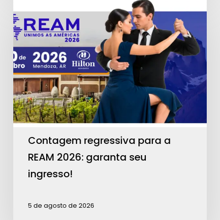
Contagem
regressiva
para
a
REAM
2026:
garanta
seu
ingresso!
Contagem regressiva para a
REAM 2026: garanta seu
ingresso!
5 de agosto de 2026