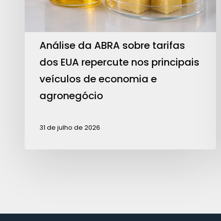
repercute
nos
principais
Análise da ABRA sobre tarifas
veículos
dos EUA repercute nos principais
de
veículos de economia e
economia
agronegócio
e
agronegócio
31 de julho de 2026