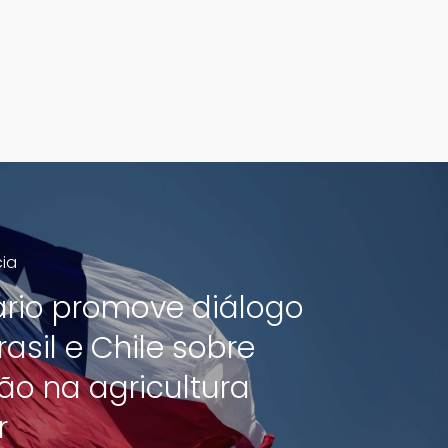
cia
rio promove diálogo
rasil e Chile sobre
ão na agricultura
r