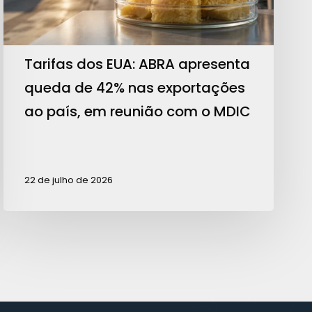
42%
nas
exportações
Tarifas dos EUA: ABRA apresenta
ao
queda de 42% nas exportações
país,
ao país, em reunião com o MDIC
em
reunião
com
22 de julho de 2026
o
MDIC