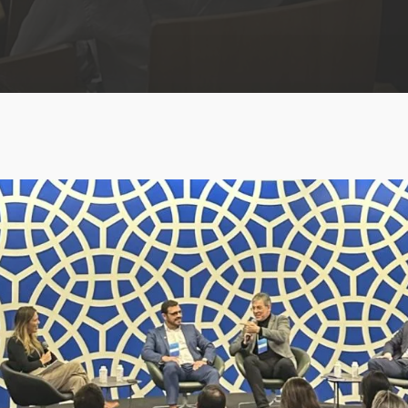
ABRA Export
Farinha de penas
E-commerce e análise
hidrolisadas
de dados
Farinha de peixes