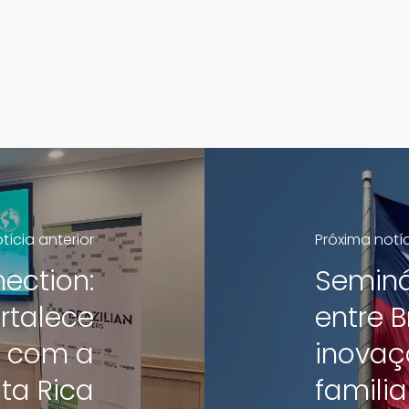
tícia anterior
Próxima notí
ection:
Seminá
ortalece
entre B
s com a
inovaç
ta Rica
familia