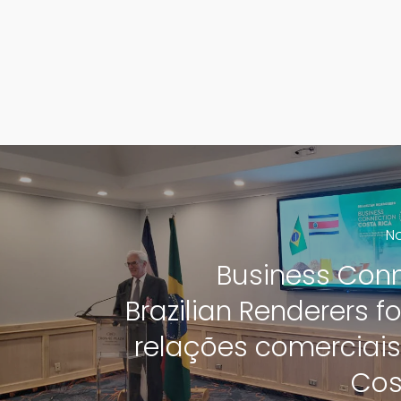
No
Business Conn
Brazilian Renderers f
relações comerciai
Cos