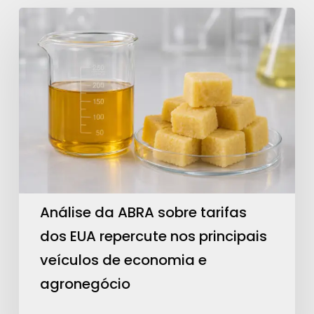
Análise
da
ABRA
sobre
tarifas
dos
EUA
repercute
nos
principais
Análise da ABRA sobre tarifas
veículos
dos EUA repercute nos principais
de
veículos de economia e
economia
agronegócio
e
agronegócio