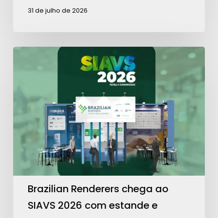
31 de julho de 2026
Brazilian
Renderers
chega
ao
SIAVS
2026
com
estande
e
programação
Brazilian Renderers chega ao
voltada
SIAVS 2026 com estande e
aos