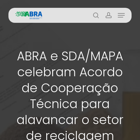
Skip
Menu
to
busca
account
main
content
ABRA e SDA/MAPA
celebram Acordo
de Cooperação
Técnica para
alavancar o setor
de reciclagem