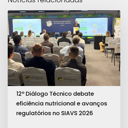
12º
Diálogo
Técnico
debate
eficiência
nutricional
e
avanços
regulatórios
no
12º Diálogo Técnico debate
SIAVS
eficiência nutricional e avanços
2026
regulatórios no SIAVS 2026