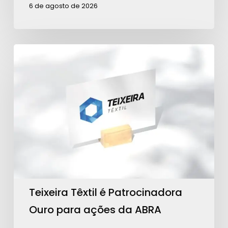
6 de agosto de 2026
Teixeira
Têxtil
é
Patrocinadora
Ouro
para
ações
da
ABRA
Teixeira Têxtil é Patrocinadora
Ouro para ações da ABRA