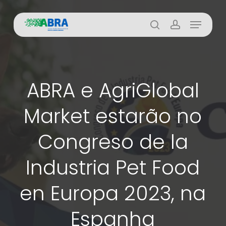
Skip
Menu
to
busca
account
main
content
ABRA e AgriGlobal
Market estarão no
Congreso de la
Industria Pet Food
en Europa 2023, na
Espanha