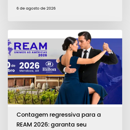
6 de agosto de 2026
Contagem
regressiva
para
a
REAM
2026:
garanta
seu
ingresso!
Contagem regressiva para a
REAM 2026: garanta seu