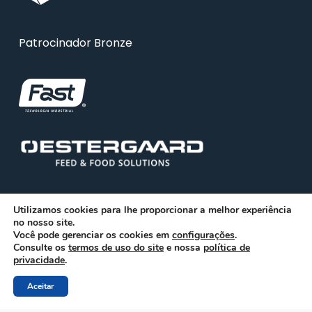
Patrocinador Bronze
Utilizamos cookies para lhe proporcionar a melhor experiência
no nosso site.
Você pode gerenciar os cookies em
configurações
.
Consulte os
© 2026 ABRA. Associação Brasileira de Reciclagem
termos de uso do site
e nossa
política de
privacidade
.
Animal
Aceitar
facebook
linkedin
youtube
instagram