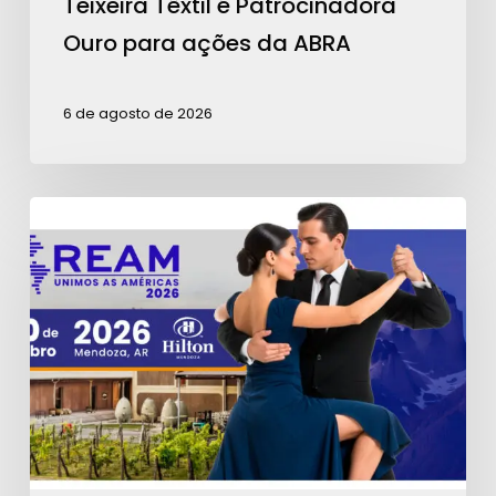
Teixeira Têxtil é Patrocinadora
Ouro para ações da ABRA
6 de agosto de 2026
Contagem
regressiva
para
a
REAM
2026:
garanta
seu
ingresso!