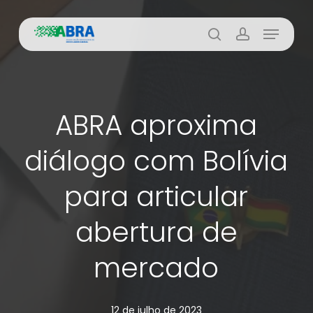
Skip
Menu
to
busca
account
main
content
ABRA aproxima
diálogo com Bolívia
para articular
abertura de
mercado
12 de julho de 2023