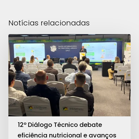
Notícias relacionadas
12º
Diálogo
Técnico
debate
eficiência
nutricional
e
avanços
regulatórios
no
12º Diálogo Técnico debate
SIAVS
eficiência nutricional e avanços