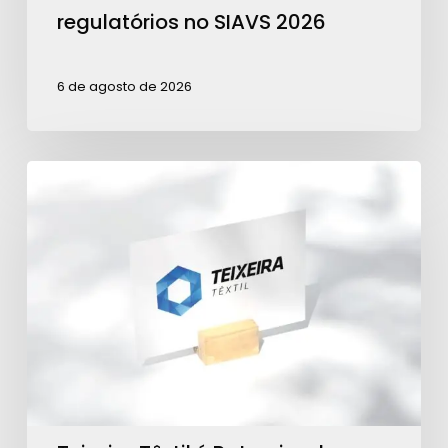
2026
regulatórios no SIAVS 2026
6 de agosto de 2026
Teixeira
Têxtil
é
Patrocinadora
Ouro
para
ações
da
ABRA