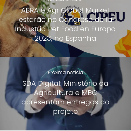
ABRA e AgriGlobal Market
estarão no Congreso de la
Industria Pet Food en Europa
2023, na Espanha
Próxima notícia
SDA Digital: Ministério da
Agricultura e MBC
apresentam entregas do
projeto