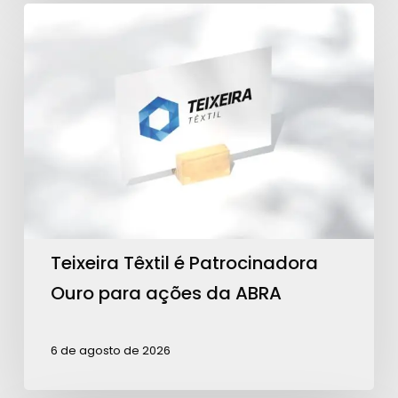
Teixeira
Têxtil
é
Patrocinadora
Ouro
para
ações
da
ABRA
Teixeira Têxtil é Patrocinadora
Ouro para ações da ABRA
6 de agosto de 2026