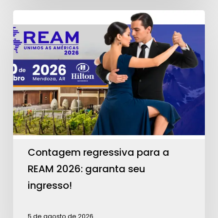
Contagem
regressiva
para
a
REAM
2026:
garanta
seu
ingresso!
Contagem regressiva para a
REAM 2026: garanta seu
ingresso!
5 de agosto de 2026