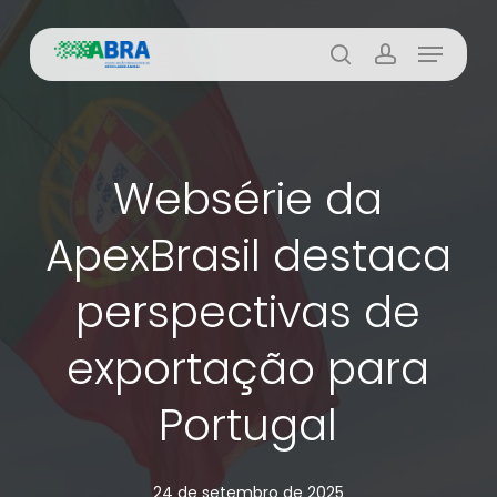
Skip
Menu
to
busca
account
main
content
Websérie da
ApexBrasil destaca
perspectivas de
exportação para
Portugal
24 de setembro de 2025