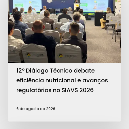
Técnico
debate
eficiência
nutricional
e
avanços
regulatórios
no
12º Diálogo Técnico debate
SIAVS
eficiência nutricional e avanços
2026
regulatórios no SIAVS 2026
6 de agosto de 2026