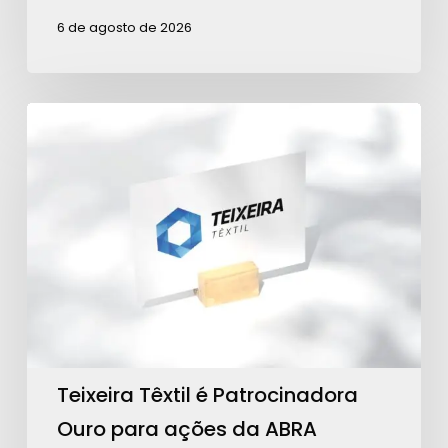
6 de agosto de 2026
Teixeira
Têxtil
é
Patrocinadora
Ouro
para
ações
da
ABRA
Teixeira Têxtil é Patrocinadora
Ouro para ações da ABRA