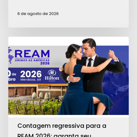
6 de agosto de 2026
Contagem
regressiva
para
a
REAM
2026:
garanta
seu
ingresso!
Contagem regressiva para a
REAM 2026: garanta seu