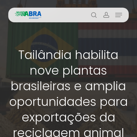
Skip
Menu
to
busca
account
main
content
Tailândia habilita
nove plantas
brasileiras e amplia
oportunidades para
exportações da
reciclagem animal