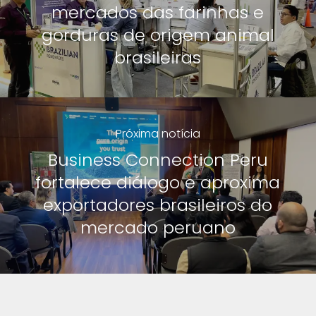
mercados das farinhas e
gorduras de origem animal
brasileiras
Próxima notícia
Business Connection Peru
fortalece diálogo e aproxima
exportadores brasileiros do
mercado peruano