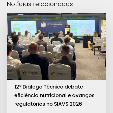
Notícias relacionadas
12º
Diálogo
Técnico
debate
eficiência
nutricional
e
avanços
regulatórios
no
12º Diálogo Técnico debate
SIAVS
eficiência nutricional e avanços
2026
regulatórios no SIAVS 2026