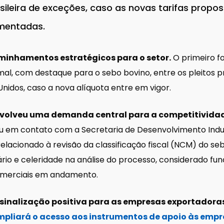
asileira de exceções, caso as novas tarifas propo
mentadas.
aminhamentos estratégicos para o setor.
O primeiro f
imal, com destaque para o sebo bovino, entre os pleitos p
Unidos, caso a nova alíquota entre em vigor.
lveu uma demanda central para a competitividade 
u em contato com a Secretaria de Desenvolvimento Indus
relacionado à revisão da classificação fiscal (NCM) do se
rio e celeridade na análise do processo, considerado fu
comerciais em andamento.
 sinalização positiva para as empresas exportadora
ampliará o acesso aos instrumentos de apoio às emp