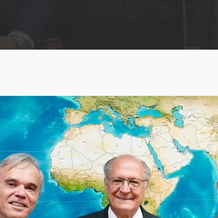
ABRA Export
Farinha de penas
E-commerce e análise
hidrolisadas
de dados
Farinha de peixes