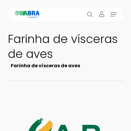
Skip
Menu
to
busca
account
main
content
Farinha de vísceras
de aves
Farinha de vísceras de aves