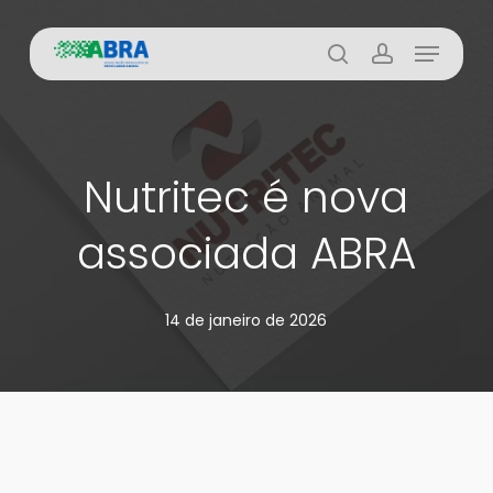
Skip
Menu
to
busca
account
main
content
Nutritec é nova
associada ABRA
14 de janeiro de 2026