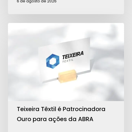
6 de agosto de 2026
Teixeira
Têxtil
é
Patrocinadora
Ouro
para
ações
da
ABRA
Teixeira Têxtil é Patrocinadora
Ouro para ações da ABRA