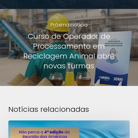
Próxima notícia
Curso de Operador de
Processamento em
Reciclagem Animal abre
novas turmas
Notícias relacionadas
Quem
está