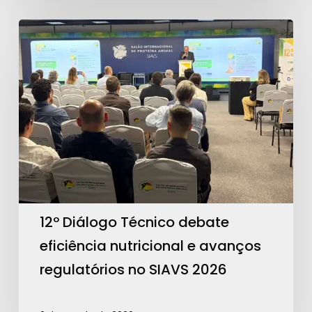
12º
Diálogo
Técnico
debate
eficiência
nutricional
e
avanços
regulatórios
no
12º Diálogo Técnico debate
SIAVS
eficiência nutricional e avanços
2026
regulatórios no SIAVS 2026