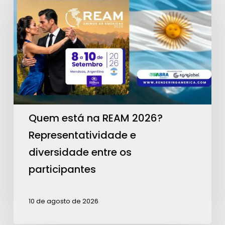
na
REAM
2026?
Representatividade
e
diversidade
entre
os
Quem está na REAM 2026?
participantes
Representatividade e
diversidade entre os
participantes
10 de agosto de 2026