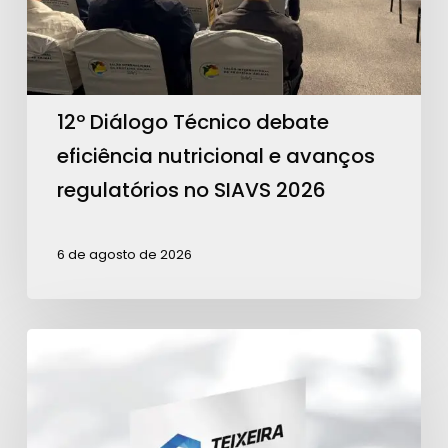
e
avanços
regulatórios
no
12º Diálogo Técnico debate
SIAVS
eficiência nutricional e avanços
2026
regulatórios no SIAVS 2026
6 de agosto de 2026
Teixeira
Têxtil
é
Patrocinadora