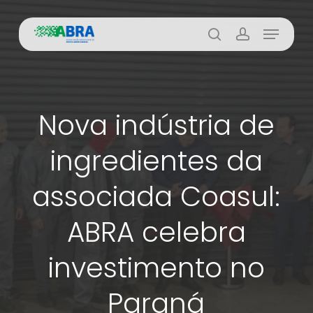
Skip
Menu
to
busca
account
main
content
Nova indústria de
ingredientes da
associada Coasul:
ABRA celebra
investimento no
Paraná