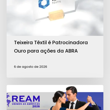
Ouro
para
ações
da
ABRA
Teixeira Têxtil é Patrocinadora
Ouro para ações da ABRA
6 de agosto de 2026
Contagem
regressiva
para