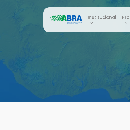
Skip
to
Institucional
Pro
main
content