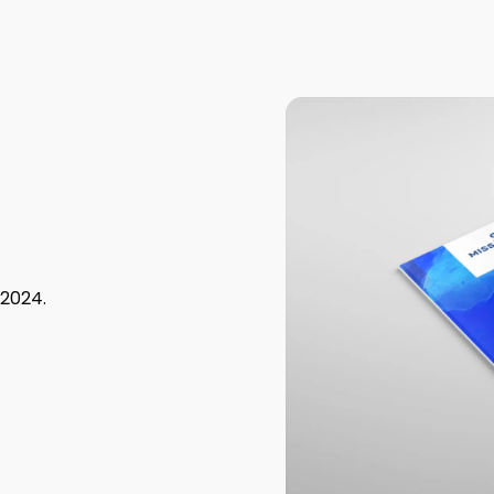
ABRA Export
Farinha de penas
E-commerce e análise
hidrolisadas
de dados
Farinha de peixes
 2024.