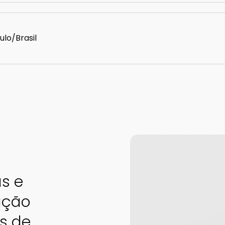
ulo/Brasil
s e
ação
s de