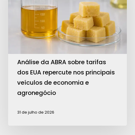
sobre
tarifas
dos
EUA
repercute
nos
principais
Análise da ABRA sobre tarifas
veículos
dos EUA repercute nos principais
de
veículos de economia e
economia
agronegócio
e
agronegócio
31 de julho de 2026