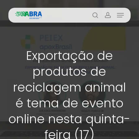
Skip
Menu
to
busca
account
main
content
Exportação de
produtos de
reciclagem animal
é tema de evento
online nesta quinta-
feira (17)