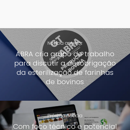
Notícia anterior
ABRA cria grupo de trabalho
para discutir a desobrigação
da esterilização de farinhas
de bovinos
Próxima notícia
Com foco técnico e potencial