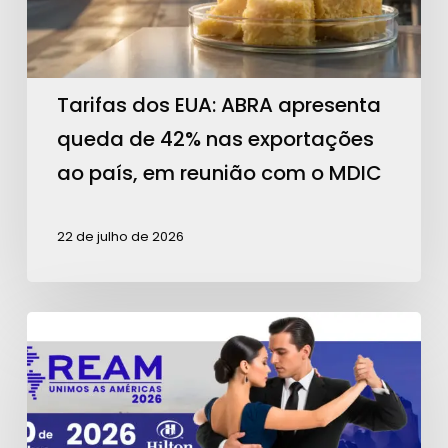
de
42%
nas
exportações
Tarifas dos EUA: ABRA apresenta
ao
queda de 42% nas exportações
país,
ao país, em reunião com o MDIC
em
reunião
22 de julho de 2026
com
o
MDIC
Contagem
regressiva
para
a
REAM