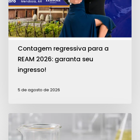
2026:
garanta
seu
ingresso!
Contagem regressiva para a
REAM 2026: garanta seu
ingresso!
5 de agosto de 2026
Análise
da
ABRA