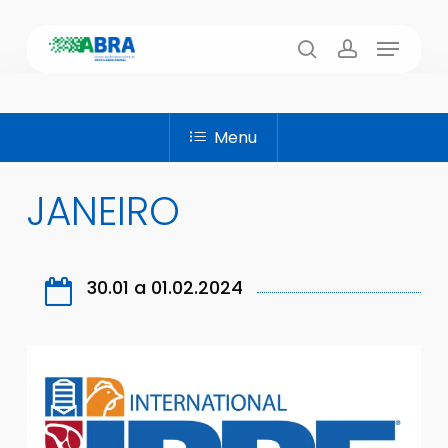
Skip
Menu
to
busca
account
main
content
Menu
JANEIRO
30.01 a 01.02.2024