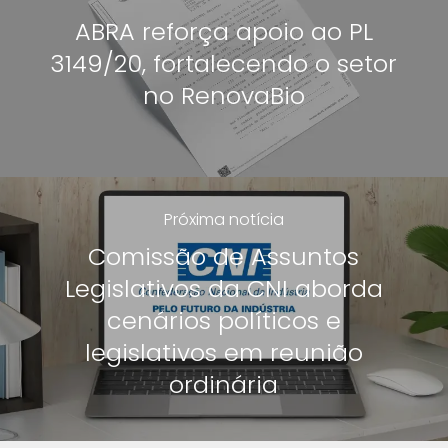
ABRA reforça apoio ao PL
3149/20, fortalecendo o setor
no RenovaBio
Próxima notícia
Comissão de Assuntos
Legislativos da CNI aborda
cenários políticos e
legislativos em reunião
ordinária