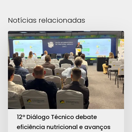
Notícias relacionadas
12º
Diálogo
Técnico
debate
eficiência
nutricional
e
avanços
regulatórios
no
12º Diálogo Técnico debate
SIAVS
eficiência nutricional e avanços