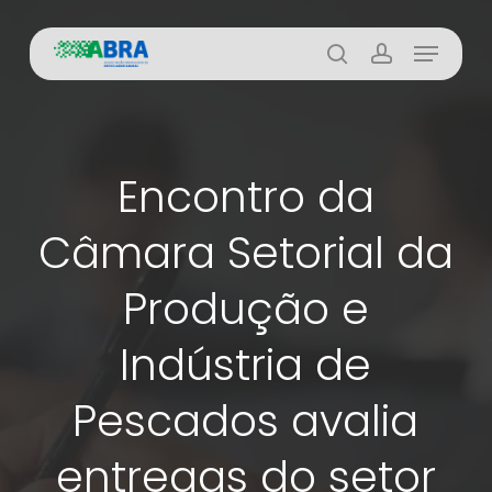
Skip
Menu
to
busca
account
main
content
Encontro da
Câmara Setorial da
Produção e
Indústria de
Pescados avalia
entregas do setor