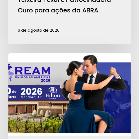
Ouro para ações da ABRA
6 de agosto de 2026
Contagem
regressiva
para
a
REAM
2026:
garanta
seu
ingresso!