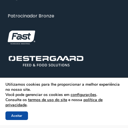
Patrocinador Bronze
Utilizamos cookies para lhe proporcionar a melhor experiência
no nosso site.
Você pode gerenciar os cookies em
configurações
.
Consulte os
© 2026 ABRA. Associação Brasileira de Reciclagem
termos de uso do site
e nossa
política de
privacidade
.
Animal
Aceitar
facebook
linkedin
youtube
instagram