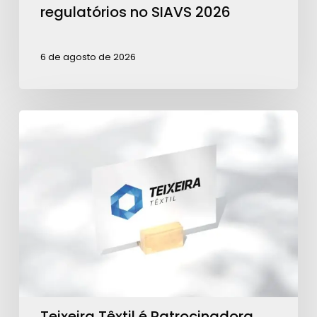
2026
regulatórios no SIAVS 2026
6 de agosto de 2026
Teixeira
Têxtil
é
Patrocinadora
Ouro
para
ações
da
ABRA
Teixeira Têxtil é Patrocinadora