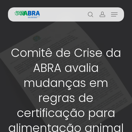
Skip
Menu
to
busca
account
main
content
Comitê de Crise da
ABRA avalia
mudanças em
regras de
certificação para
alimentação animal