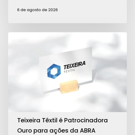
6 de agosto de 2026
Teixeira
Têxtil
é
Patrocinadora
Ouro
para
ações
da
ABRA
Teixeira Têxtil é Patrocinadora
Ouro para ações da ABRA