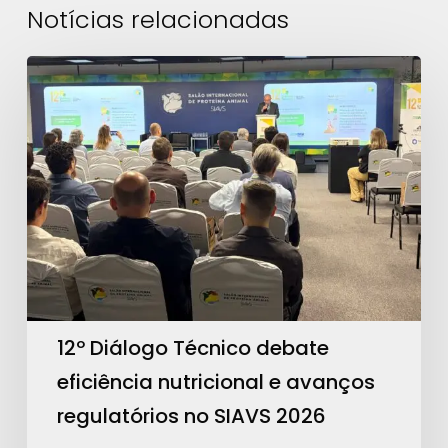
Notícias relacionadas
12º
Diálogo
Técnico
debate
eficiência
nutricional
e
avanços
regulatórios
no
12º Diálogo Técnico debate
SIAVS
eficiência nutricional e avanços
2026
regulatórios no SIAVS 2026