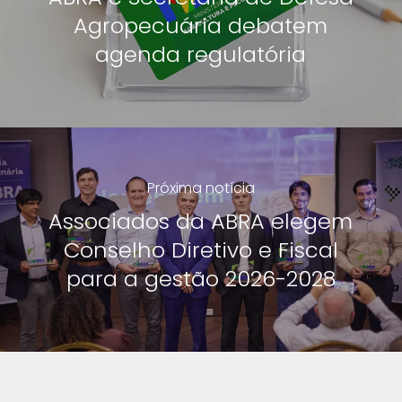
Agropecuária debatem
agenda regulatória
Próxima notícia
Associados da ABRA elegem
Conselho Diretivo e Fiscal
para a gestão 2026-2028