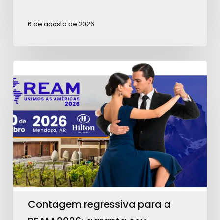
6 de agosto de 2026
Contagem
regressiva
para
a
REAM
2026:
garanta
seu
ingresso!
Contagem regressiva para a