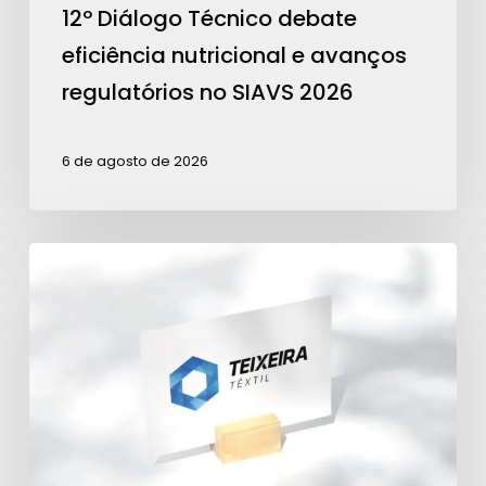
no
12º Diálogo Técnico debate
SIAVS
eficiência nutricional e avanços
2026
regulatórios no SIAVS 2026
6 de agosto de 2026
Teixeira
Têxtil
é
Patrocinadora
Ouro
para
ações
da