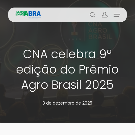
Skip
Menu
to
busca
account
main
content
CNA celebra 9ª
edição do Prêmio
Agro Brasil 2025
3 de dezembro de 2025