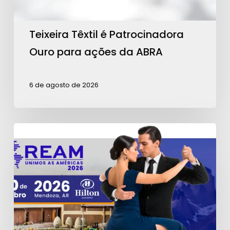
ABRA
Teixeira Têxtil é Patrocinadora
Ouro para ações da ABRA
6 de agosto de 2026
Contagem
regressiva
para
a
REAM
2026:
garanta