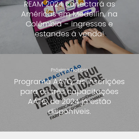
REAM 2024 conectará as
Américas em Medellín, na
Colômbia – ingressos e
estandes à venda!
Próxima notícia
Programa AATQ: as inscrições
para as três capacitações
AATQ de 2024 já estão
disponíveis.