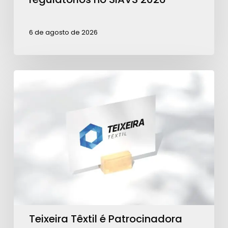
6 de agosto de 2026
Teixeira
Têxtil
é
Patrocinadora
Ouro
para
ações
da
ABRA
Teixeira Têxtil é Patrocinadora