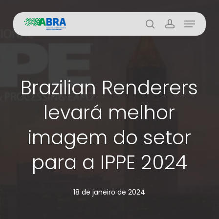
Skip
Menu
to
busca
account
main
content
Brazilian Renderers
levará melhor
imagem do setor
para a IPPE 2024
18 de janeiro de 2024