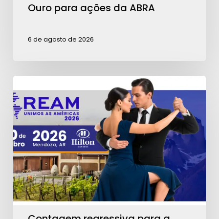
Ouro para ações da ABRA
6 de agosto de 2026
Contagem
regressiva
para
a
REAM
2026:
garanta
seu
ingresso!
Contagem regressiva para a