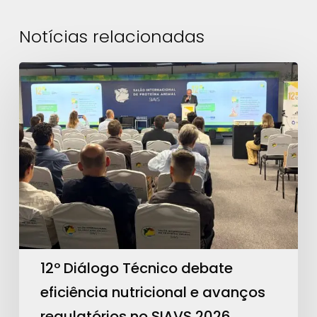
Notícias relacionadas
12º
Diálogo
Técnico
debate
eficiência
nutricional
e
avanços
regulatórios
no
12º Diálogo Técnico debate
SIAVS
eficiência nutricional e avanços
2026
regulatórios no SIAVS 2026