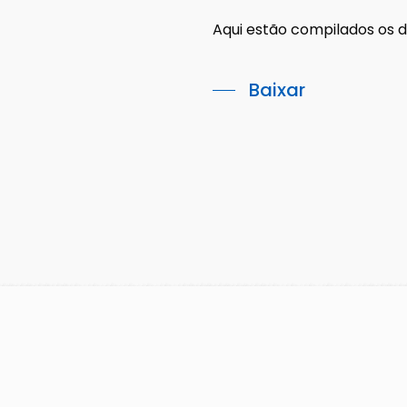
ABRA Export
Farinha de penas
Aqui estão compilados os d
E-commerce e análise
hidrolisadas
de dados
Farinha de peixes
Baixar