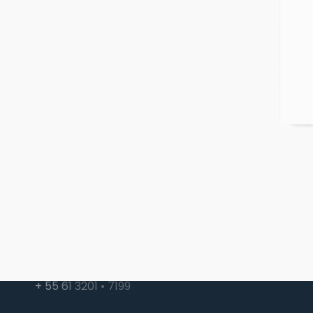
SRTV/S Quadra 701 - Conjunto L
Lote 38 Ed. Assis Chateaubriand
Bloco 1 Sala 114 - Brasília - DF
CEP: 70.340-906
abra@abra.ind.br
+ 55 61 3201 • 7199